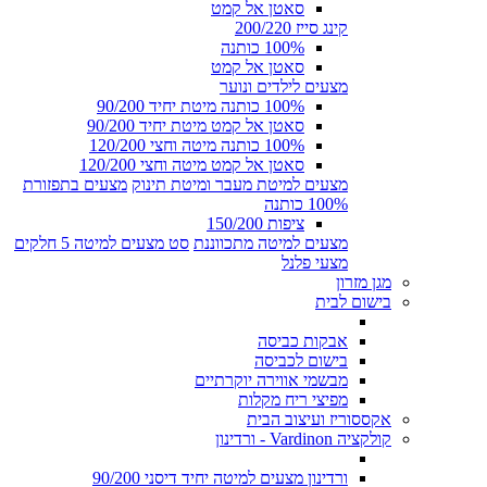
סאטן אל קמט
קינג סייז 200/220
100% כותנה
סאטן אל קמט
מצעים לילדים ונוער
100% כותנה מיטת יחיד 90/200
סאטן אל קמט מיטת יחיד 90/200
100% כותנה מיטה וחצי 120/200
סאטן אל קמט מיטה וחצי 120/200
מצעים למיטת מעבר ומיטת תינוק
מצעים בתפזורת
100% כותנה
ציפות 150/200
מצעים למיטה מתכווננת
סט מצעים למיטה 5 חלקים
מצעי פלנל
מגן מזרון
בישום לבית
אבקות כביסה
בישום לכביסה
מבשמי אווירה יוקרתיים
מפיצי ריח מקלות
אקססוריז ועיצוב הבית
קולקציה Vardinon - ורדינון
ורדינון מצעים למיטה יחיד דיסני 90/200