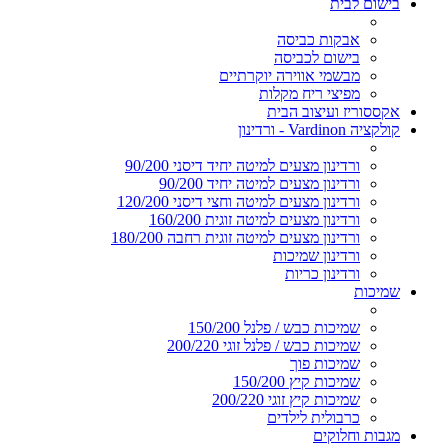
בישום לבית
אבקות כביסה
בישום לכביסה
מבשמי אווירה יוקרתיים
מפיצי ריח מקלות
אקססוריז ועיצוב הבית
קולקציה Vardinon - ורדינון
ורדינון מצעים למיטה יחיד דיסני 90/200
ורדינון מצעים למיטה יחיד 90/200
ורדינון מצעים למיטה וחצי דיסני 120/200
ורדינון מצעים למיטה זוגית 160/200
ורדינון מצעים למיטה זוגית רחבה 180/200
ורדינון שמיכות
ורדינון כריות
שמיכות
שמיכות כבש / פלנל 150/200
שמיכות כבש / פלנל זוגי 200/220
שמיכות פוך
שמיכות קיץ 150/200
שמיכות קיץ זוגי 200/220
כרבולית לילדים
מגבות וחלוקים