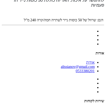
להתפשר על איכות. האריזה כוללת 50 כוסות נייר חד
פעמיות
דגם:
שרוול של 50 כוסות נייר לשתייה חמה/קרה 240 מ”ל
אודות
אודות
alissianov@gmail.com
0533380201
שירות לקוחות