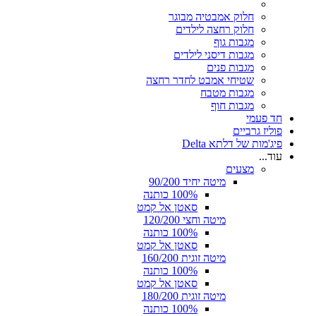
חלוק אמבטיה מבוגר
חלוק רחצה לילדים
מגבות גוף
מגבות דיסני לילדים
מגבות פנים
שטיחי אמבט לחדר רחצה
מגבות מטבח
מגבות חוף
חד פעמי
פוליז גרביים
פיג'מות של דלתא Delta
עוד...
מצעים
מיטה יחיד 90/200
100% כותנה
סאטן אל קמט
מיטה וחצי 120/200
100% כותנה
סאטן אל קמט
מיטה זוגית 160/200
100% כותנה
סאטן אל קמט
מיטה זוגית 180/200
100% כותנה