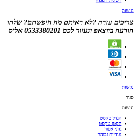
רשימת תפוצה
נגישות
צריכים עזרה ?לא ראיתם מה חיפשתם? שלחו
הודעה בווצאפ ונעזור לכם 0533380201 אליס
נגישות
סגור
נגישות
הגדל טקסט
הקטן טקסט
גווני אפור
נגודיות גבוהה