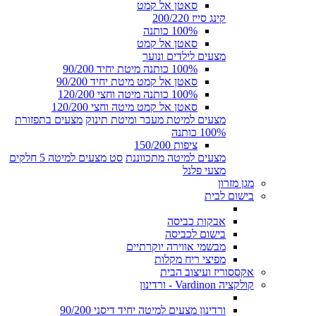
סאטן אל קמט
קינג סייז 200/220
100% כותנה
סאטן אל קמט
מצעים לילדים ונוער
100% כותנה מיטת יחיד 90/200
סאטן אל קמט מיטת יחיד 90/200
100% כותנה מיטה וחצי 120/200
סאטן אל קמט מיטה וחצי 120/200
מצעים למיטת מעבר ומיטת תינוק
מצעים בתפזורת
100% כותנה
ציפות 150/200
מצעים למיטה מתכווננת
סט מצעים למיטה 5 חלקים
מצעי פלנל
מגן מזרון
בישום לבית
אבקות כביסה
בישום לכביסה
מבשמי אווירה יוקרתיים
מפיצי ריח מקלות
אקססוריז ועיצוב הבית
קולקציה Vardinon - ורדינון
ורדינון מצעים למיטה יחיד דיסני 90/200