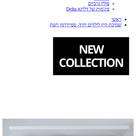
פוליז גרביים
פיג'מות של דלתא Delta
ראשי
שמיכת קיץ לילדים יחיד- ספיידרמן רשת