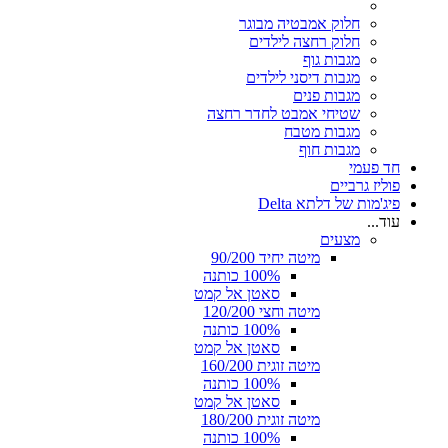
חלוק אמבטיה מבוגר
חלוק רחצה לילדים
מגבות גוף
מגבות דיסני לילדים
מגבות פנים
שטיחי אמבט לחדר רחצה
מגבות מטבח
מגבות חוף
חד פעמי
פוליז גרביים
פיג'מות של דלתא Delta
עוד...
מצעים
מיטה יחיד 90/200
100% כותנה
סאטן אל קמט
מיטה וחצי 120/200
100% כותנה
סאטן אל קמט
מיטה זוגית 160/200
100% כותנה
סאטן אל קמט
מיטה זוגית 180/200
100% כותנה