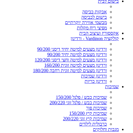
בישום לבית
אבקות כביסה
בישום לכביסה
מבשמי אווירה יוקרתיים
מפיצי ריח מקלות
אקססוריז ועיצוב הבית
קולקציה Vardinon - ורדינון
ורדינון מצעים למיטה יחיד דיסני 90/200
ורדינון מצעים למיטה יחיד 90/200
ורדינון מצעים למיטה וחצי דיסני 120/200
ורדינון מצעים למיטה זוגית 160/200
ורדינון מצעים למיטה זוגית רחבה 180/200
ורדינון שמיכות
ורדינון כריות
שמיכות
שמיכות כבש / פלנל 150/200
שמיכות כבש / פלנל זוגי 200/220
שמיכות פוך
שמיכות קיץ 150/200
שמיכות קיץ זוגי 200/220
כרבולית לילדים
מגבות וחלוקים