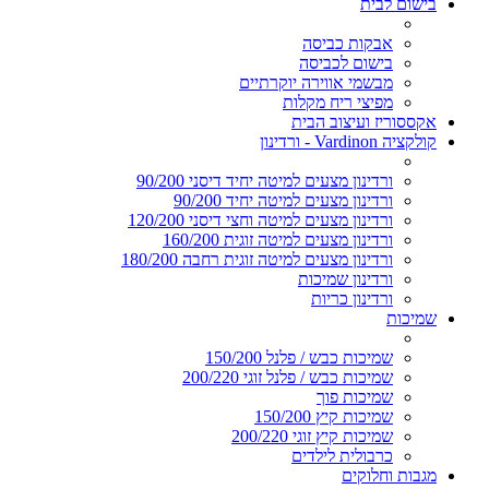
בישום לבית
אבקות כביסה
בישום לכביסה
מבשמי אווירה יוקרתיים
מפיצי ריח מקלות
אקססוריז ועיצוב הבית
קולקציה Vardinon - ורדינון
ורדינון מצעים למיטה יחיד דיסני 90/200
ורדינון מצעים למיטה יחיד 90/200
ורדינון מצעים למיטה וחצי דיסני 120/200
ורדינון מצעים למיטה זוגית 160/200
ורדינון מצעים למיטה זוגית רחבה 180/200
ורדינון שמיכות
ורדינון כריות
שמיכות
שמיכות כבש / פלנל 150/200
שמיכות כבש / פלנל זוגי 200/220
שמיכות פוך
שמיכות קיץ 150/200
שמיכות קיץ זוגי 200/220
כרבולית לילדים
מגבות וחלוקים