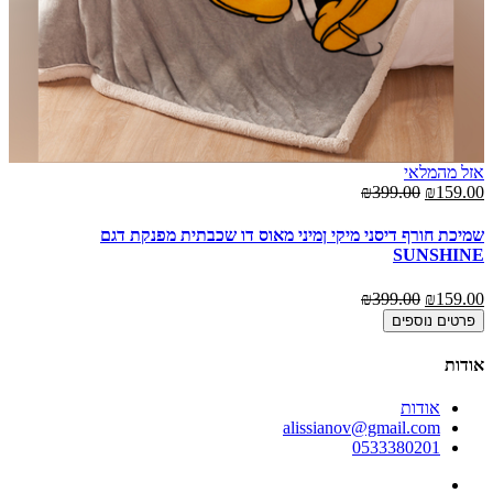
אזל מהמלאי
00
₪399.00
₪159.00
מא
שמיכת חורף דיסני מיקי ןמיני מאוס דו שכבתית מפנקת דגם
00
SUNSHINE
00
₪399.00
₪159.00
פרטים נוספים
אודות
אודות
alissianov@gmail.com
0533380201