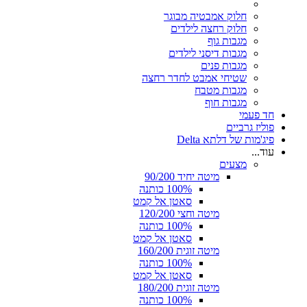
חלוק אמבטיה מבוגר
חלוק רחצה לילדים
מגבות גוף
מגבות דיסני לילדים
מגבות פנים
שטיחי אמבט לחדר רחצה
מגבות מטבח
מגבות חוף
חד פעמי
פוליז גרביים
פיג'מות של דלתא Delta
עוד...
מצעים
מיטה יחיד 90/200
100% כותנה
סאטן אל קמט
מיטה וחצי 120/200
100% כותנה
סאטן אל קמט
מיטה זוגית 160/200
100% כותנה
סאטן אל קמט
מיטה זוגית 180/200
100% כותנה