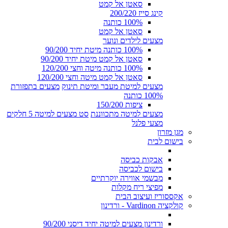
סאטן אל קמט
קינג סייז 200/220
100% כותנה
סאטן אל קמט
מצעים לילדים ונוער
100% כותנה מיטת יחיד 90/200
סאטן אל קמט מיטת יחיד 90/200
100% כותנה מיטה וחצי 120/200
סאטן אל קמט מיטה וחצי 120/200
מצעים למיטת מעבר ומיטת תינוק
מצעים בתפזורת
100% כותנה
ציפות 150/200
מצעים למיטה מתכווננת
סט מצעים למיטה 5 חלקים
מצעי פלנל
מגן מזרון
בישום לבית
אבקות כביסה
בישום לכביסה
מבשמי אווירה יוקרתיים
מפיצי ריח מקלות
אקססוריז ועיצוב הבית
קולקציה Vardinon - ורדינון
ורדינון מצעים למיטה יחיד דיסני 90/200