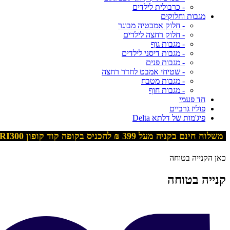
- כרבולית לילדים
מגבות וחלוקים
- חלוק אמבטיה מבוגר
- חלוק רחצה לילדים
- מגבות גוף
- מגבות דיסני לילדים
- מגבות פנים
- שטיחי אמבט לחדר רחצה
- מגבות מטבח
- מגבות חוף
חד פעמי
פוליז גרביים
פיג'מות של דלתא Delta
משלוח חינם בקניה מעל 399
₪ להכניס בקופה קוד קופון
RI300
כאן הקנייה בטוחה
קנייה בטוחה