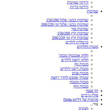
ורדינון שמיכות
ורדינון כריות
שמיכות
שמיכות כבש / פלנל 150/200
שמיכות כבש / פלנל זוגי 200/220
שמיכות פוך
שמיכות קיץ 150/200
שמיכות קיץ זוגי 200/220
כרבולית לילדים
מגבות וחלוקים
חלוק אמבטיה מבוגר
חלוק רחצה לילדים
מגבות גוף
מגבות דיסני לילדים
מגבות פנים
שטיחי אמבט לחדר רחצה
מגבות מטבח
מגבות חוף
חד פעמי
פוליז גרביים
פיג'מות של דלתא Delta
עוד...
מצעים