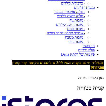
- כרבולית לילדים
מגבות וחלוקים
- חלוק אמבטיה מבוגר
- חלוק רחצה לילדים
- מגבות גוף
- מגבות דיסני לילדים
- מגבות פנים
- שטיחי אמבט לחדר רחצה
- מגבות מטבח
- מגבות חוף
חד פעמי
פוליז גרביים
פיג'מות של דלתא Delta
משלוח חינם בקניה מעל 399
₪ להכניס בקופה קוד קופון
PRI300
כאן הקנייה בטוחה
קנייה בטוחה