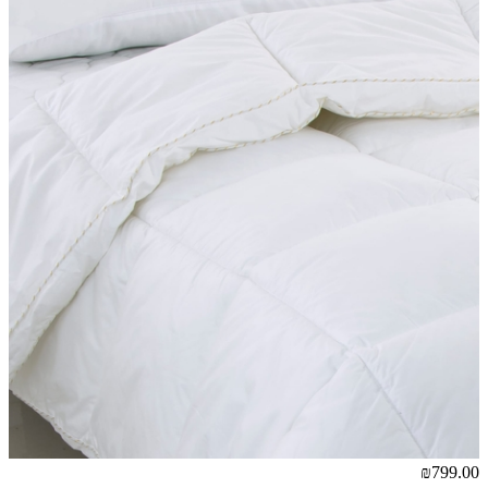
₪799.00