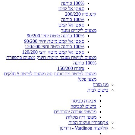
100% כותנה
סאטן אל קמט
קינג סייז 200/220
100% כותנה
סאטן אל קמט
מצעים לילדים ונוער
100% כותנה מיטת יחיד 90/200
סאטן אל קמט מיטת יחיד 90/200
100% כותנה מיטה וחצי 120/200
סאטן אל קמט מיטה וחצי 120/200
מצעים למיטת מעבר ומיטת תינוק
מצעים בתפזורת
100% כותנה
ציפות 150/200
מצעים למיטה מתכווננת
סט מצעים למיטה 5 חלקים
מצעי פלנל
מגן מזרון
בישום לבית
אבקות כביסה
בישום לכביסה
מבשמי אווירה יוקרתיים
מפיצי ריח מקלות
אקססוריז ועיצוב הבית
קולקציה Vardinon - ורדינון