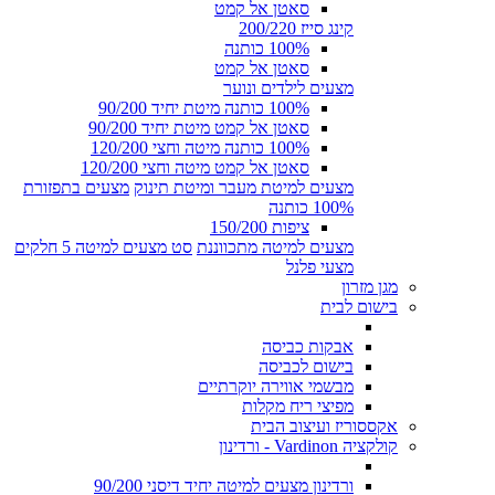
סאטן אל קמט
קינג סייז 200/220
100% כותנה
סאטן אל קמט
מצעים לילדים ונוער
100% כותנה מיטת יחיד 90/200
סאטן אל קמט מיטת יחיד 90/200
100% כותנה מיטה וחצי 120/200
סאטן אל קמט מיטה וחצי 120/200
מצעים למיטת מעבר ומיטת תינוק
מצעים בתפזורת
100% כותנה
ציפות 150/200
מצעים למיטה מתכווננת
סט מצעים למיטה 5 חלקים
מצעי פלנל
מגן מזרון
בישום לבית
אבקות כביסה
בישום לכביסה
מבשמי אווירה יוקרתיים
מפיצי ריח מקלות
אקססוריז ועיצוב הבית
קולקציה Vardinon - ורדינון
ורדינון מצעים למיטה יחיד דיסני 90/200