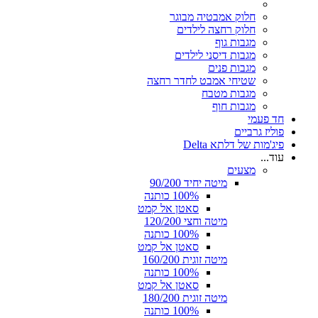
חלוק אמבטיה מבוגר
חלוק רחצה לילדים
מגבות גוף
מגבות דיסני לילדים
מגבות פנים
שטיחי אמבט לחדר רחצה
מגבות מטבח
מגבות חוף
חד פעמי
פוליז גרביים
פיג'מות של דלתא Delta
עוד...
מצעים
מיטה יחיד 90/200
100% כותנה
סאטן אל קמט
מיטה וחצי 120/200
100% כותנה
סאטן אל קמט
מיטה זוגית 160/200
100% כותנה
סאטן אל קמט
מיטה זוגית 180/200
100% כותנה