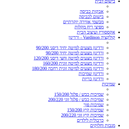
בישום לבית
אבקות כביסה
בישום לכביסה
מבשמי אווירה יוקרתיים
מפיצי ריח מקלות
אקססוריז ועיצוב הבית
קולקציה Vardinon - ורדינון
ורדינון מצעים למיטה יחיד דיסני 90/200
ורדינון מצעים למיטה יחיד 90/200
ורדינון מצעים למיטה וחצי דיסני 120/200
ורדינון מצעים למיטה זוגית 160/200
ורדינון מצעים למיטה זוגית רחבה 180/200
ורדינון שמיכות
ורדינון כריות
שמיכות
שמיכות כבש / פלנל 150/200
שמיכות כבש / פלנל זוגי 200/220
שמיכות פוך
שמיכות קיץ 150/200
שמיכות קיץ זוגי 200/220
כרבולית לילדים
מגבות וחלוקים