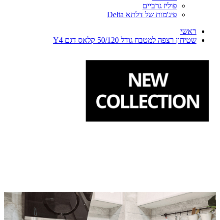
פוליז גרביים
פיג'מות של דלתא Delta
ראשי
שטיחון רצפה למטבח גודל 50/120 קלאס דגם Y4