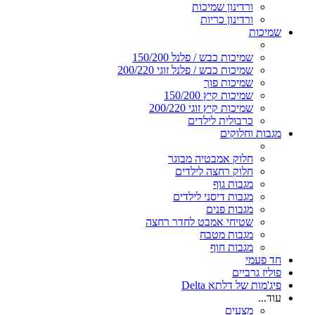
ורדינון שמיכות
ורדינון כריות
שמיכות
שמיכות כבש / פלנל 150/200
שמיכות כבש / פלנל זוגי 200/220
שמיכות פוך
שמיכות קיץ 150/200
שמיכות קיץ זוגי 200/220
כרבולית לילדים
מגבות וחלוקים
חלוק אמבטיה מבוגר
חלוק רחצה לילדים
מגבות גוף
מגבות דיסני לילדים
מגבות פנים
שטיחי אמבט לחדר רחצה
מגבות מטבח
מגבות חוף
חד פעמי
פוליז גרביים
פיג'מות של דלתא Delta
עוד...
מצעים