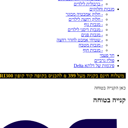
- כרבולית לילדים
מגבות וחלוקים
- חלוק אמבטיה מבוגר
- חלוק רחצה לילדים
- מגבות גוף
- מגבות דיסני לילדים
- מגבות פנים
- שטיחי אמבט לחדר רחצה
- מגבות מטבח
- מגבות חוף
חד פעמי
פוליז גרביים
פיג'מות של דלתא Delta
משלוח חינם בקניה מעל 399
₪ להכניס בקופה קוד קופון
RI300
כאן הקנייה בטוחה
קנייה בטוחה