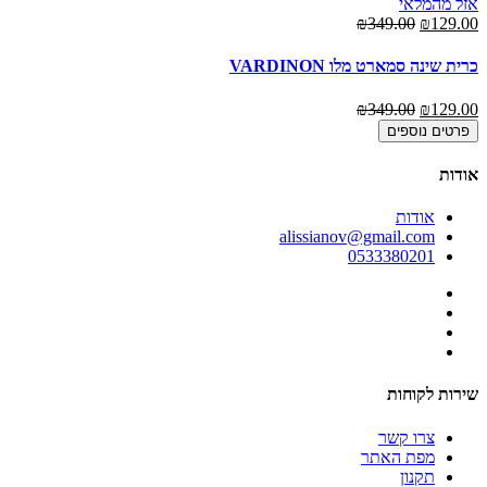
אזל מהמלאי
₪349.00
₪129.00
כרית שינה סמארט מלו VARDINON
₪349.00
₪129.00
פרטים נוספים
אודות
אודות
alissianov@gmail.com
0533380201
שירות לקוחות
צרו קשר
מפת האתר
תקנון