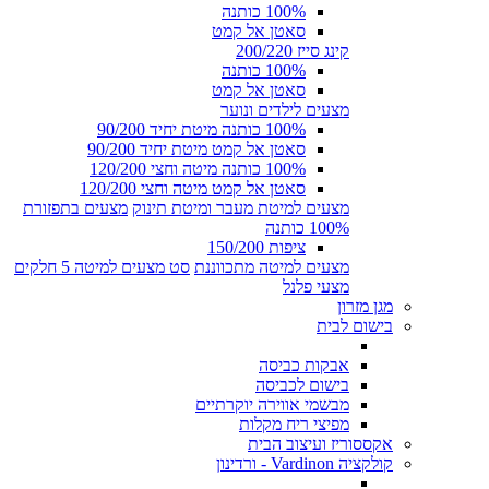
100% כותנה
סאטן אל קמט
קינג סייז 200/220
100% כותנה
סאטן אל קמט
מצעים לילדים ונוער
100% כותנה מיטת יחיד 90/200
סאטן אל קמט מיטת יחיד 90/200
100% כותנה מיטה וחצי 120/200
סאטן אל קמט מיטה וחצי 120/200
מצעים למיטת מעבר ומיטת תינוק
מצעים בתפזורת
100% כותנה
ציפות 150/200
מצעים למיטה מתכווננת
סט מצעים למיטה 5 חלקים
מצעי פלנל
מגן מזרון
בישום לבית
אבקות כביסה
בישום לכביסה
מבשמי אווירה יוקרתיים
מפיצי ריח מקלות
אקססוריז ועיצוב הבית
קולקציה Vardinon - ורדינון