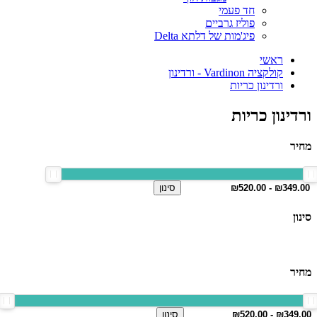
חד פעמי
פוליז גרביים
פיג'מות של דלתא Delta
ראשי
קולקציה Vardinon - ורדינון
ורדינון כריות
ורדינון כריות
מחיר
סינון
סינון
מחיר
סינון