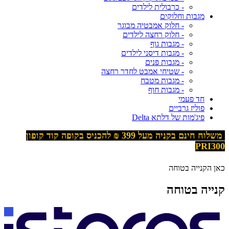
- כרבולית לילדים
מגבות וחלוקים
- חלוק אמבטיה מבוגר
- חלוק רחצה לילדים
- מגבות גוף
- מגבות דיסני לילדים
- מגבות פנים
- שטיחי אמבט לחדר רחצה
- מגבות מטבח
- מגבות חוף
חד פעמי
פוליז גרביים
פיג'מות של דלתא Delta
משלוח חינם בקניה מעל 399
₪ להכניס בקופה קוד קופון
PRI300
כאן הקנייה בטוחה
קנייה בטוחה