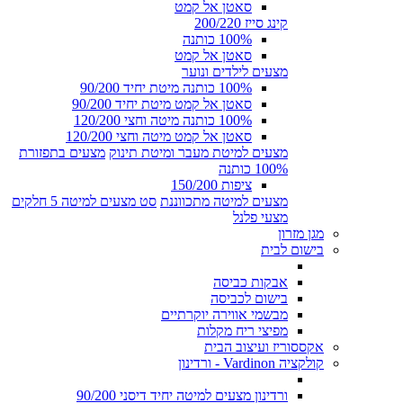
סאטן אל קמט
קינג סייז 200/220
100% כותנה
סאטן אל קמט
מצעים לילדים ונוער
100% כותנה מיטת יחיד 90/200
סאטן אל קמט מיטת יחיד 90/200
100% כותנה מיטה וחצי 120/200
סאטן אל קמט מיטה וחצי 120/200
מצעים למיטת מעבר ומיטת תינוק
מצעים בתפזורת
100% כותנה
ציפות 150/200
מצעים למיטה מתכווננת
סט מצעים למיטה 5 חלקים
מצעי פלנל
מגן מזרון
בישום לבית
אבקות כביסה
בישום לכביסה
מבשמי אווירה יוקרתיים
מפיצי ריח מקלות
אקססוריז ועיצוב הבית
קולקציה Vardinon - ורדינון
ורדינון מצעים למיטה יחיד דיסני 90/200