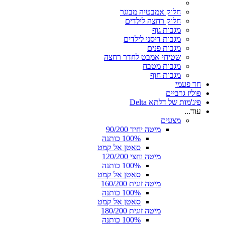
חלוק אמבטיה מבוגר
חלוק רחצה לילדים
מגבות גוף
מגבות דיסני לילדים
מגבות פנים
שטיחי אמבט לחדר רחצה
מגבות מטבח
מגבות חוף
חד פעמי
פוליז גרביים
פיג'מות של דלתא Delta
עוד...
מצעים
מיטה יחיד 90/200
100% כותנה
סאטן אל קמט
מיטה וחצי 120/200
100% כותנה
סאטן אל קמט
מיטה זוגית 160/200
100% כותנה
סאטן אל קמט
מיטה זוגית 180/200
100% כותנה