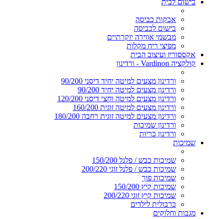
בישום לבית
אבקות כביסה
בישום לכביסה
מבשמי אווירה יוקרתיים
מפיצי ריח מקלות
אקססוריז ועיצוב הבית
קולקציה Vardinon - ורדינון
ורדינון מצעים למיטה יחיד דיסני 90/200
ורדינון מצעים למיטה יחיד 90/200
ורדינון מצעים למיטה וחצי דיסני 120/200
ורדינון מצעים למיטה זוגית 160/200
ורדינון מצעים למיטה זוגית רחבה 180/200
ורדינון שמיכות
ורדינון כריות
שמיכות
שמיכות כבש / פלנל 150/200
שמיכות כבש / פלנל זוגי 200/220
שמיכות פוך
שמיכות קיץ 150/200
שמיכות קיץ זוגי 200/220
כרבולית לילדים
מגבות וחלוקים