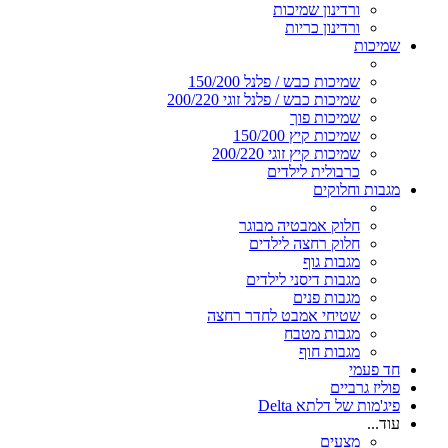
ורדינון שמיכות
ורדינון כריות
שמיכות
שמיכות כבש / פלנל 150/200
שמיכות כבש / פלנל זוגי 200/220
שמיכות פוך
שמיכות קיץ 150/200
שמיכות קיץ זוגי 200/220
כרבולית לילדים
מגבות וחלוקים
חלוק אמבטיה מבוגר
חלוק רחצה לילדים
מגבות גוף
מגבות דיסני לילדים
מגבות פנים
שטיחי אמבט לחדר רחצה
מגבות מטבח
מגבות חוף
חד פעמי
פוליז גרביים
פיג'מות של דלתא Delta
עוד...
מצעים