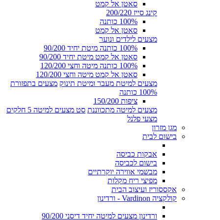
סאטן אל קמט
קינג סייז 200/220
100% כותנה
סאטן אל קמט
מצעים לילדים ונוער
100% כותנה מיטת יחיד 90/200
סאטן אל קמט מיטת יחיד 90/200
100% כותנה מיטה וחצי 120/200
סאטן אל קמט מיטה וחצי 120/200
מצעים למיטת מעבר ומיטת תינוק
מצעים בתפזורת
100% כותנה
ציפות 150/200
מצעים למיטה מתכווננת
סט מצעים למיטה 5 חלקים
מצעי פלנל
מגן מזרון
בישום לבית
אבקות כביסה
בישום לכביסה
מבשמי אווירה יוקרתיים
מפיצי ריח מקלות
אקססוריז ועיצוב הבית
קולקציה Vardinon - ורדינון
ורדינון מצעים למיטה יחיד דיסני 90/200