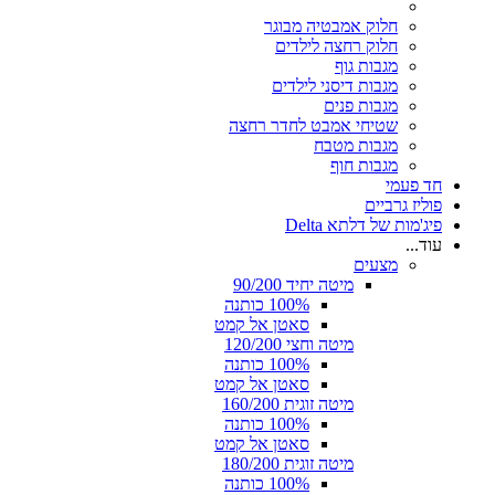
חלוק אמבטיה מבוגר
חלוק רחצה לילדים
מגבות גוף
מגבות דיסני לילדים
מגבות פנים
שטיחי אמבט לחדר רחצה
מגבות מטבח
מגבות חוף
חד פעמי
פוליז גרביים
פיג'מות של דלתא Delta
עוד...
מצעים
מיטה יחיד 90/200
100% כותנה
סאטן אל קמט
מיטה וחצי 120/200
100% כותנה
סאטן אל קמט
מיטה זוגית 160/200
100% כותנה
סאטן אל קמט
מיטה זוגית 180/200
100% כותנה