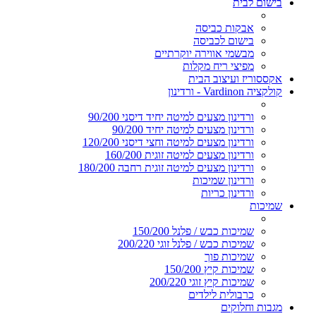
בישום לבית
אבקות כביסה
בישום לכביסה
מבשמי אווירה יוקרתיים
מפיצי ריח מקלות
אקססוריז ועיצוב הבית
קולקציה Vardinon - ורדינון
ורדינון מצעים למיטה יחיד דיסני 90/200
ורדינון מצעים למיטה יחיד 90/200
ורדינון מצעים למיטה וחצי דיסני 120/200
ורדינון מצעים למיטה זוגית 160/200
ורדינון מצעים למיטה זוגית רחבה 180/200
ורדינון שמיכות
ורדינון כריות
שמיכות
שמיכות כבש / פלנל 150/200
שמיכות כבש / פלנל זוגי 200/220
שמיכות פוך
שמיכות קיץ 150/200
שמיכות קיץ זוגי 200/220
כרבולית לילדים
מגבות וחלוקים