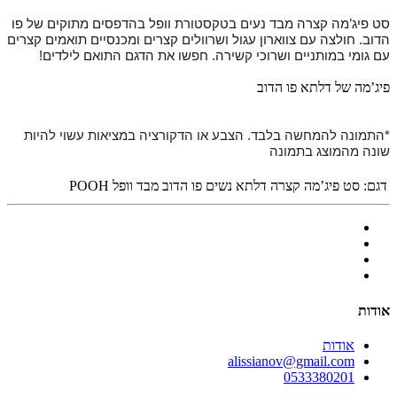
סט פיג’מה קצרה מבד נעים בטקסטורת וופל בהדפסים מתוקים של פו
הדוב. חולצה עם צווארון עגול ושרוולים קצרים ומכנסיים תואמים קצרים
עם גומי במותניים ושרוכי קשירה. חפשו את הדגם התואם לילדים!
פיג’מה של דלתא פו הדוב
*התמונה להמחשה בלבד. הצבע או הדקורציה במציאות עשוי להיות
שונה מהמוצג בתמונה
דגם:
סט פיג’מה קצרה דלתא נשים פו הדוב מבד וופל POOH
אודות
אודות
alissianov@gmail.com
0533380201