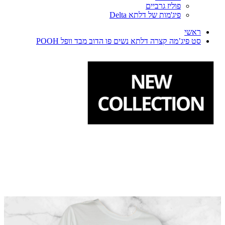
פוליז גרביים
פיג'מות של דלתא Delta
ראשי
סט פיג’מה קצרה דלתא נשים פו הדוב מבד וופל POOH