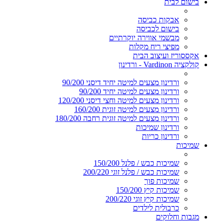
בישום לבית
אבקות כביסה
בישום לכביסה
מבשמי אווירה יוקרתיים
מפיצי ריח מקלות
אקססוריז ועיצוב הבית
קולקציה Vardinon - ורדינון
ורדינון מצעים למיטה יחיד דיסני 90/200
ורדינון מצעים למיטה יחיד 90/200
ורדינון מצעים למיטה וחצי דיסני 120/200
ורדינון מצעים למיטה זוגית 160/200
ורדינון מצעים למיטה זוגית רחבה 180/200
ורדינון שמיכות
ורדינון כריות
שמיכות
שמיכות כבש / פלנל 150/200
שמיכות כבש / פלנל זוגי 200/220
שמיכות פוך
שמיכות קיץ 150/200
שמיכות קיץ זוגי 200/220
כרבולית לילדים
מגבות וחלוקים