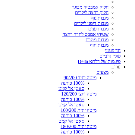
חלוק אמבטיה מבוגר
חלוק רחצה לילדים
מגבות גוף
מגבות דיסני לילדים
מגבות פנים
שטיחי אמבט לחדר רחצה
מגבות מטבח
מגבות חוף
חד פעמי
פוליז גרביים
פיג'מות של דלתא Delta
עוד...
מצעים
מיטה יחיד 90/200
100% כותנה
סאטן אל קמט
מיטה וחצי 120/200
100% כותנה
סאטן אל קמט
מיטה זוגית 160/200
100% כותנה
סאטן אל קמט
מיטה זוגית 180/200
100% כותנה