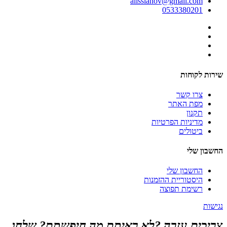
alissianov@gmail.com
0533380201
שירות לקוחות
צרו קשר
מפת האתר
תקנון
מדיניות הפרטיות
ביטולים
החשבון שלי
החשבון שלי
היסטוריית ההזמנות
רשימת תפוצה
נגישות
צריכים עזרה ?לא ראיתם מה חיפשתם? שלחו