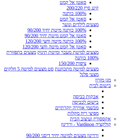
סאטן אל קמט
קינג סייז 200/220
100% כותנה
סאטן אל קמט
מצעים לילדים ונוער
100% כותנה מיטת יחיד 90/200
סאטן אל קמט מיטת יחיד 90/200
100% כותנה מיטה וחצי 120/200
סאטן אל קמט מיטה וחצי 120/200
מצעים למיטת מעבר ומיטת תינוק
מצעים בתפזורת
100% כותנה
ציפות 150/200
מצעים למיטה מתכווננת
סט מצעים למיטה 5 חלקים
מצעי פלנל
מגן מזרון
בישום לבית
אבקות כביסה
בישום לכביסה
מבשמי אווירה יוקרתיים
מפיצי ריח מקלות
אקססוריז ועיצוב הבית
קולקציה Vardinon - ורדינון
ורדינון מצעים למיטה יחיד דיסני 90/200