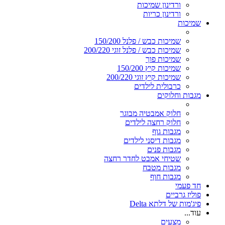
ורדינון שמיכות
ורדינון כריות
שמיכות
שמיכות כבש / פלנל 150/200
שמיכות כבש / פלנל זוגי 200/220
שמיכות פוך
שמיכות קיץ 150/200
שמיכות קיץ זוגי 200/220
כרבולית לילדים
מגבות וחלוקים
חלוק אמבטיה מבוגר
חלוק רחצה לילדים
מגבות גוף
מגבות דיסני לילדים
מגבות פנים
שטיחי אמבט לחדר רחצה
מגבות מטבח
מגבות חוף
חד פעמי
פוליז גרביים
פיג'מות של דלתא Delta
עוד...
מצעים