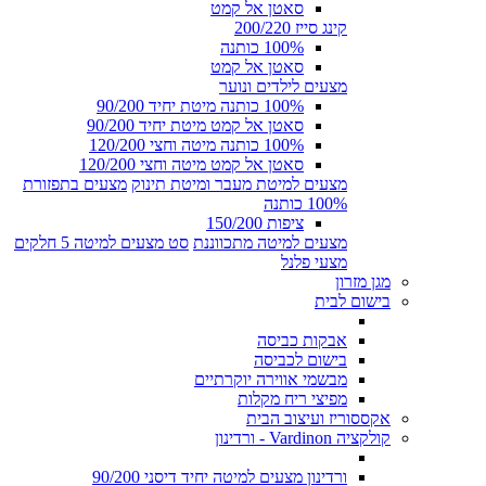
סאטן אל קמט
קינג סייז 200/220
100% כותנה
סאטן אל קמט
מצעים לילדים ונוער
100% כותנה מיטת יחיד 90/200
סאטן אל קמט מיטת יחיד 90/200
100% כותנה מיטה וחצי 120/200
סאטן אל קמט מיטה וחצי 120/200
מצעים למיטת מעבר ומיטת תינוק
מצעים בתפזורת
100% כותנה
ציפות 150/200
מצעים למיטה מתכווננת
סט מצעים למיטה 5 חלקים
מצעי פלנל
מגן מזרון
בישום לבית
אבקות כביסה
בישום לכביסה
מבשמי אווירה יוקרתיים
מפיצי ריח מקלות
אקססוריז ועיצוב הבית
קולקציה Vardinon - ורדינון
ורדינון מצעים למיטה יחיד דיסני 90/200