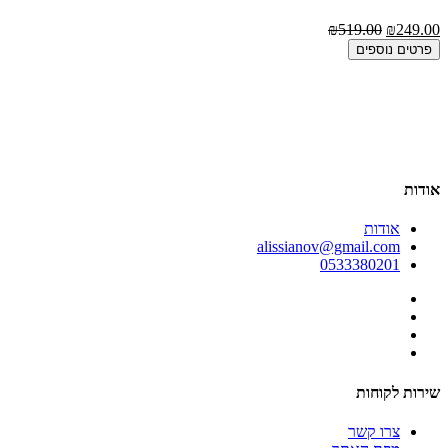
₪519.00
₪249.00
00
פרטים נוספים
סט מ
00
אודות
אודות
alissianov@gmail.com
0533380201
שירות לקוחות
צרו קשר