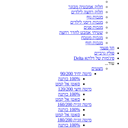
חלוק אמבטיה מבוגר
חלוק רחצה לילדים
מגבות גוף
מגבות דיסני לילדים
מגבות פנים
שטיחי אמבט לחדר רחצה
מגבות מטבח
מגבות חוף
חד פעמי
פוליז גרביים
פיג'מות של דלתא Delta
עוד...
מצעים
מיטה יחיד 90/200
100% כותנה
סאטן אל קמט
מיטה וחצי 120/200
100% כותנה
סאטן אל קמט
מיטה זוגית 160/200
100% כותנה
סאטן אל קמט
מיטה זוגית 180/200
100% כותנה