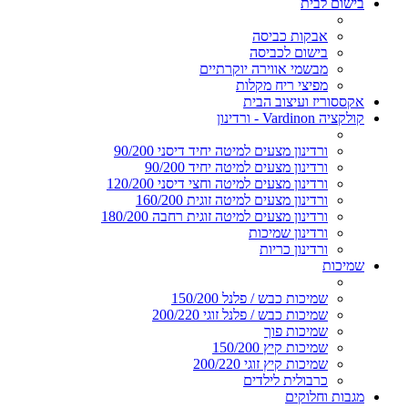
בישום לבית
אבקות כביסה
בישום לכביסה
מבשמי אווירה יוקרתיים
מפיצי ריח מקלות
אקססוריז ועיצוב הבית
קולקציה Vardinon - ורדינון
ורדינון מצעים למיטה יחיד דיסני 90/200
ורדינון מצעים למיטה יחיד 90/200
ורדינון מצעים למיטה וחצי דיסני 120/200
ורדינון מצעים למיטה זוגית 160/200
ורדינון מצעים למיטה זוגית רחבה 180/200
ורדינון שמיכות
ורדינון כריות
שמיכות
שמיכות כבש / פלנל 150/200
שמיכות כבש / פלנל זוגי 200/220
שמיכות פוך
שמיכות קיץ 150/200
שמיכות קיץ זוגי 200/220
כרבולית לילדים
מגבות וחלוקים