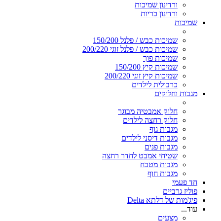
ורדינון שמיכות
ורדינון כריות
שמיכות
שמיכות כבש / פלנל 150/200
שמיכות כבש / פלנל זוגי 200/220
שמיכות פוך
שמיכות קיץ 150/200
שמיכות קיץ זוגי 200/220
כרבולית לילדים
מגבות וחלוקים
חלוק אמבטיה מבוגר
חלוק רחצה לילדים
מגבות גוף
מגבות דיסני לילדים
מגבות פנים
שטיחי אמבט לחדר רחצה
מגבות מטבח
מגבות חוף
חד פעמי
פוליז גרביים
פיג'מות של דלתא Delta
עוד...
מצעים