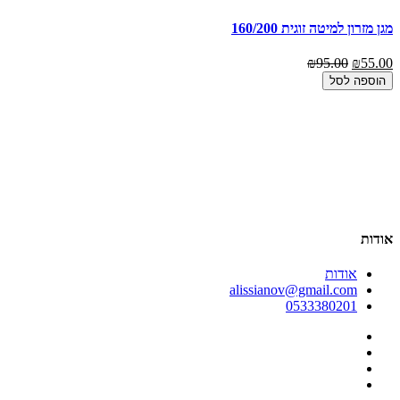
מגן מזרון למיטה זוגית 160/200
₪95.00
₪55.00
הוספה לסל
00
מא
סי
00
אודות
אודות
alissianov@gmail.com
0533380201