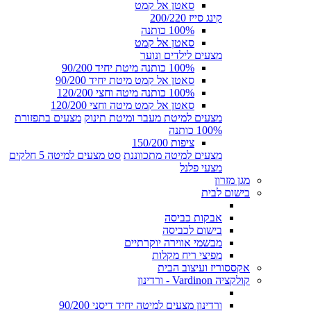
סאטן אל קמט
קינג סייז 200/220
100% כותנה
סאטן אל קמט
מצעים לילדים ונוער
100% כותנה מיטת יחיד 90/200
סאטן אל קמט מיטת יחיד 90/200
100% כותנה מיטה וחצי 120/200
סאטן אל קמט מיטה וחצי 120/200
מצעים למיטת מעבר ומיטת תינוק
מצעים בתפזורת
100% כותנה
ציפות 150/200
מצעים למיטה מתכווננת
סט מצעים למיטה 5 חלקים
מצעי פלנל
מגן מזרון
בישום לבית
אבקות כביסה
בישום לכביסה
מבשמי אווירה יוקרתיים
מפיצי ריח מקלות
אקססוריז ועיצוב הבית
קולקציה Vardinon - ורדינון
ורדינון מצעים למיטה יחיד דיסני 90/200