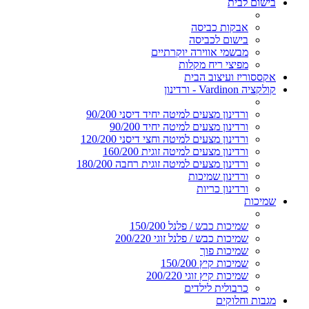
בישום לבית
אבקות כביסה
בישום לכביסה
מבשמי אווירה יוקרתיים
מפיצי ריח מקלות
אקססוריז ועיצוב הבית
קולקציה Vardinon - ורדינון
ורדינון מצעים למיטה יחיד דיסני 90/200
ורדינון מצעים למיטה יחיד 90/200
ורדינון מצעים למיטה וחצי דיסני 120/200
ורדינון מצעים למיטה זוגית 160/200
ורדינון מצעים למיטה זוגית רחבה 180/200
ורדינון שמיכות
ורדינון כריות
שמיכות
שמיכות כבש / פלנל 150/200
שמיכות כבש / פלנל זוגי 200/220
שמיכות פוך
שמיכות קיץ 150/200
שמיכות קיץ זוגי 200/220
כרבולית לילדים
מגבות וחלוקים