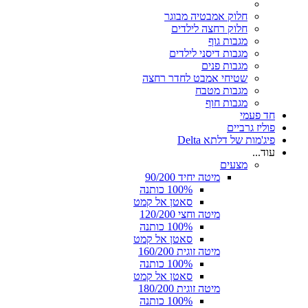
חלוק אמבטיה מבוגר
חלוק רחצה לילדים
מגבות גוף
מגבות דיסני לילדים
מגבות פנים
שטיחי אמבט לחדר רחצה
מגבות מטבח
מגבות חוף
חד פעמי
פוליז גרביים
פיג'מות של דלתא Delta
עוד...
מצעים
מיטה יחיד 90/200
100% כותנה
סאטן אל קמט
מיטה וחצי 120/200
100% כותנה
סאטן אל קמט
מיטה זוגית 160/200
100% כותנה
סאטן אל קמט
מיטה זוגית 180/200
100% כותנה