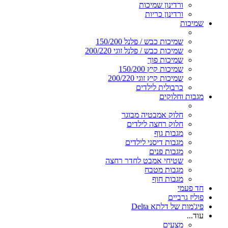
ורדינון שמיכות
ורדינון כריות
שמיכות
שמיכות כבש / פלנל 150/200
שמיכות כבש / פלנל זוגי 200/220
שמיכות פוך
שמיכות קיץ 150/200
שמיכות קיץ זוגי 200/220
כרבולית לילדים
מגבות וחלוקים
חלוק אמבטיה מבוגר
חלוק רחצה לילדים
מגבות גוף
מגבות דיסני לילדים
מגבות פנים
שטיחי אמבט לחדר רחצה
מגבות מטבח
מגבות חוף
חד פעמי
פוליז גרביים
פיג'מות של דלתא Delta
עוד...
מצעים