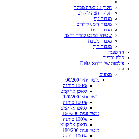
חלוק אמבטיה מבוגר
חלוק רחצה לילדים
מגבות גוף
מגבות דיסני לילדים
מגבות פנים
שטיחי אמבט לחדר רחצה
מגבות מטבח
מגבות חוף
חד פעמי
פוליז גרביים
פיג'מות של דלתא Delta
עוד...
מצעים
מיטה יחיד 90/200
100% כותנה
סאטן אל קמט
מיטה וחצי 120/200
100% כותנה
סאטן אל קמט
מיטה זוגית 160/200
100% כותנה
סאטן אל קמט
מיטה זוגית 180/200
100% כותנה