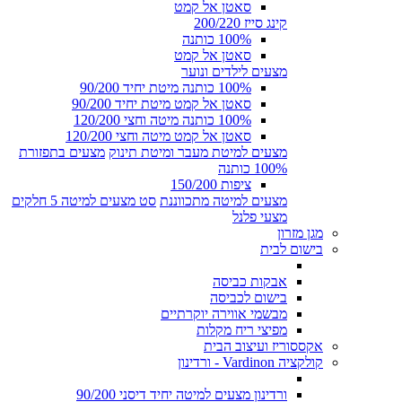
סאטן אל קמט
קינג סייז 200/220
100% כותנה
סאטן אל קמט
מצעים לילדים ונוער
100% כותנה מיטת יחיד 90/200
סאטן אל קמט מיטת יחיד 90/200
100% כותנה מיטה וחצי 120/200
סאטן אל קמט מיטה וחצי 120/200
מצעים למיטת מעבר ומיטת תינוק
מצעים בתפזורת
100% כותנה
ציפות 150/200
מצעים למיטה מתכווננת
סט מצעים למיטה 5 חלקים
מצעי פלנל
מגן מזרון
בישום לבית
אבקות כביסה
בישום לכביסה
מבשמי אווירה יוקרתיים
מפיצי ריח מקלות
אקססוריז ועיצוב הבית
קולקציה Vardinon - ורדינון
ורדינון מצעים למיטה יחיד דיסני 90/200