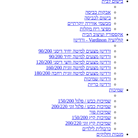
בישום לבית
אבקות כביסה
בישום לכביסה
מבשמי אווירה יוקרתיים
מפיצי ריח מקלות
אקססוריז ועיצוב הבית
קולקציה Vardinon - ורדינון
ורדינון מצעים למיטה יחיד דיסני 90/200
ורדינון מצעים למיטה יחיד 90/200
ורדינון מצעים למיטה וחצי דיסני 120/200
ורדינון מצעים למיטה זוגית 160/200
ורדינון מצעים למיטה זוגית רחבה 180/200
ורדינון שמיכות
ורדינון כריות
שמיכות
שמיכות כבש / פלנל 150/200
שמיכות כבש / פלנל זוגי 200/220
שמיכות פוך
שמיכות קיץ 150/200
שמיכות קיץ זוגי 200/220
כרבולית לילדים
מגבות וחלוקים