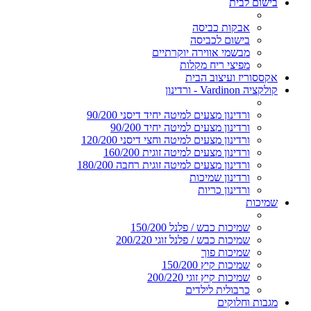
בישום לבית
אבקות כביסה
בישום לכביסה
מבשמי אווירה יוקרתיים
מפיצי ריח מקלות
אקססוריז ועיצוב הבית
קולקציה Vardinon - ורדינון
ורדינון מצעים למיטה יחיד דיסני 90/200
ורדינון מצעים למיטה יחיד 90/200
ורדינון מצעים למיטה וחצי דיסני 120/200
ורדינון מצעים למיטה זוגית 160/200
ורדינון מצעים למיטה זוגית רחבה 180/200
ורדינון שמיכות
ורדינון כריות
שמיכות
שמיכות כבש / פלנל 150/200
שמיכות כבש / פלנל זוגי 200/220
שמיכות פוך
שמיכות קיץ 150/200
שמיכות קיץ זוגי 200/220
כרבולית לילדים
מגבות וחלוקים