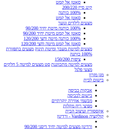
סאטן אל קמט
קינג סייז 200/220
100% כותנה
סאטן אל קמט
מצעים לילדים ונוער
100% כותנה מיטת יחיד 90/200
סאטן אל קמט מיטת יחיד 90/200
100% כותנה מיטה וחצי 120/200
סאטן אל קמט מיטה וחצי 120/200
מצעים למיטת מעבר ומיטת תינוק
מצעים בתפזורת
100% כותנה
ציפות 150/200
מצעים למיטה מתכווננת
סט מצעים למיטה 5 חלקים
מצעי פלנל
מגן מזרון
בישום לבית
אבקות כביסה
בישום לכביסה
מבשמי אווירה יוקרתיים
מפיצי ריח מקלות
אקססוריז ועיצוב הבית
קולקציה Vardinon - ורדינון
ורדינון מצעים למיטה יחיד דיסני 90/200