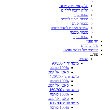
חלוק אמבטיה מבוגר
חלוק רחצה לילדים
מגבות גוף
מגבות דיסני לילדים
מגבות פנים
שטיחי אמבט לחדר רחצה
מגבות מטבח
מגבות חוף
חד פעמי
פוליז גרביים
פיג'מות של דלתא Delta
עוד...
מצעים
מיטה יחיד 90/200
100% כותנה
סאטן אל קמט
מיטה וחצי 120/200
100% כותנה
סאטן אל קמט
מיטה זוגית 160/200
100% כותנה
סאטן אל קמט
מיטה זוגית 180/200
100% כותנה