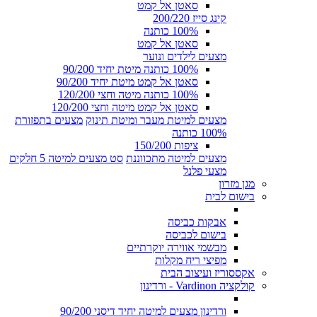
סאטן אל קמט
קינג סייז 200/220
100% כותנה
סאטן אל קמט
מצעים לילדים ונוער
100% כותנה מיטת יחיד 90/200
סאטן אל קמט מיטת יחיד 90/200
100% כותנה מיטה וחצי 120/200
סאטן אל קמט מיטה וחצי 120/200
מצעים למיטת מעבר ומיטת תינוק
מצעים בתפזורת
100% כותנה
ציפות 150/200
מצעים למיטה מתכווננת
סט מצעים למיטה 5 חלקים
מצעי פלנל
מגן מזרון
בישום לבית
אבקות כביסה
בישום לכביסה
מבשמי אווירה יוקרתיים
מפיצי ריח מקלות
אקססוריז ועיצוב הבית
קולקציה Vardinon - ורדינון
ורדינון מצעים למיטה יחיד דיסני 90/200