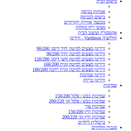
בישום לבית
אבקות כביסה
בישום לכביסה
מבשמי אווירה יוקרתיים
מפיצי ריח מקלות
אקססוריז ועיצוב הבית
קולקציה Vardinon - ורדינון
ורדינון מצעים למיטה יחיד דיסני 90/200
ורדינון מצעים למיטה יחיד 90/200
ורדינון מצעים למיטה וחצי דיסני 120/200
ורדינון מצעים למיטה זוגית 160/200
ורדינון מצעים למיטה זוגית רחבה 180/200
ורדינון שמיכות
ורדינון כריות
שמיכות
שמיכות כבש / פלנל 150/200
שמיכות כבש / פלנל זוגי 200/220
שמיכות פוך
שמיכות קיץ 150/200
שמיכות קיץ זוגי 200/220
כרבולית לילדים
מגבות וחלוקים