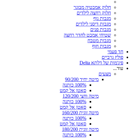
חלוק אמבטיה מבוגר
חלוק רחצה לילדים
מגבות גוף
מגבות דיסני לילדים
מגבות פנים
שטיחי אמבט לחדר רחצה
מגבות מטבח
מגבות חוף
חד פעמי
פוליז גרביים
פיג'מות של דלתא Delta
עוד...
מצעים
מיטה יחיד 90/200
100% כותנה
סאטן אל קמט
מיטה וחצי 120/200
100% כותנה
סאטן אל קמט
מיטה זוגית 160/200
100% כותנה
סאטן אל קמט
מיטה זוגית 180/200
100% כותנה