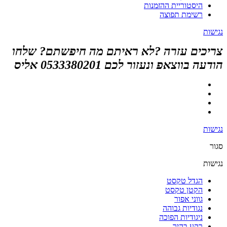
היסטוריית ההזמנות
רשימת תפוצה
נגישות
צריכים עזרה ?לא ראיתם מה חיפשתם? שלחו
הודעה בווצאפ ונעזור לכם 0533380201 אליס
נגישות
סגור
נגישות
הגדל טקסט
הקטן טקסט
גווני אפור
נגודיות גבוהה
ניגודיות הפוכה
רקע בהיר