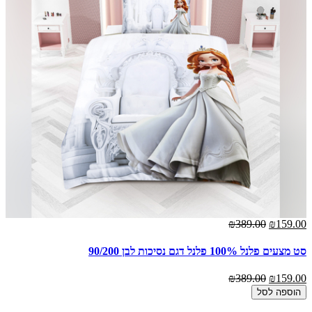
₪159.00
₪389.00
אז
00
סט מצעים פלנל 100% פלנל דגם נסיכות לבן 90/200
האר
₪389.00
₪159.00
הוספה לסל
00