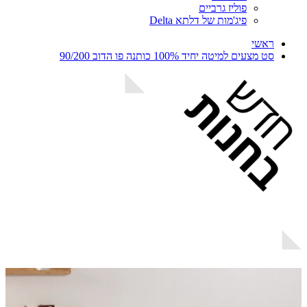
פוליז גרביים
פיג'מות של דלתא Delta
ראשי
סט מצעים למיטה יחיד 100% כותנה פו הדוב 90/200