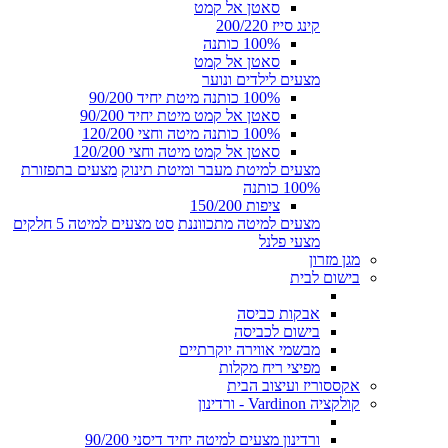
סאטן אל קמט
קינג סייז 200/220
100% כותנה
סאטן אל קמט
מצעים לילדים ונוער
100% כותנה מיטת יחיד 90/200
סאטן אל קמט מיטת יחיד 90/200
100% כותנה מיטה וחצי 120/200
סאטן אל קמט מיטה וחצי 120/200
מצעים למיטת מעבר ומיטת תינוק
מצעים בתפזורת
100% כותנה
ציפות 150/200
מצעים למיטה מתכווננת
סט מצעים למיטה 5 חלקים
מצעי פלנל
מגן מזרון
בישום לבית
אבקות כביסה
בישום לכביסה
מבשמי אווירה יוקרתיים
מפיצי ריח מקלות
אקססוריז ועיצוב הבית
קולקציה Vardinon - ורדינון
ורדינון מצעים למיטה יחיד דיסני 90/200