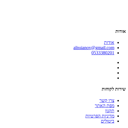
סט
00
אודות
אודות
alissianov@gmail.com
0533380201
שירות לקוחות
צרו קשר
מפת האתר
תקנון
מדיניות הפרטיות
ביטולים