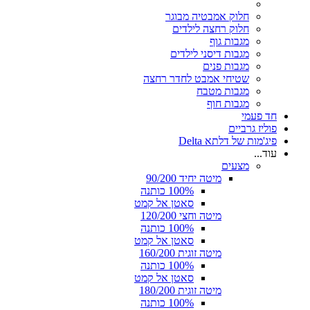
חלוק אמבטיה מבוגר
חלוק רחצה לילדים
מגבות גוף
מגבות דיסני לילדים
מגבות פנים
שטיחי אמבט לחדר רחצה
מגבות מטבח
מגבות חוף
חד פעמי
פוליז גרביים
פיג'מות של דלתא Delta
עוד...
מצעים
מיטה יחיד 90/200
100% כותנה
סאטן אל קמט
מיטה וחצי 120/200
100% כותנה
סאטן אל קמט
מיטה זוגית 160/200
100% כותנה
סאטן אל קמט
מיטה זוגית 180/200
100% כותנה