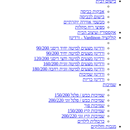
בישום לבית
אבקות כביסה
בישום לכביסה
מבשמי אווירה יוקרתיים
מפיצי ריח מקלות
אקססוריז ועיצוב הבית
קולקציה Vardinon - ורדינון
ורדינון מצעים למיטה יחיד דיסני 90/200
ורדינון מצעים למיטה יחיד 90/200
ורדינון מצעים למיטה וחצי דיסני 120/200
ורדינון מצעים למיטה זוגית 160/200
ורדינון מצעים למיטה זוגית רחבה 180/200
ורדינון שמיכות
ורדינון כריות
שמיכות
שמיכות כבש / פלנל 150/200
שמיכות כבש / פלנל זוגי 200/220
שמיכות פוך
שמיכות קיץ 150/200
שמיכות קיץ זוגי 200/220
כרבולית לילדים
מגבות וחלוקים