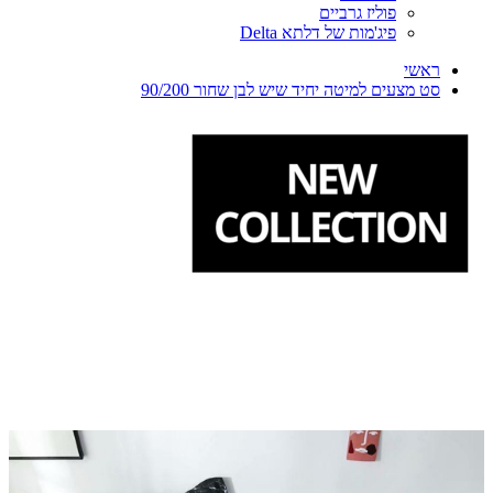
פוליז גרביים
פיג'מות של דלתא Delta
ראשי
סט מצעים למיטה יחיד שיש לבן שחור 90/200