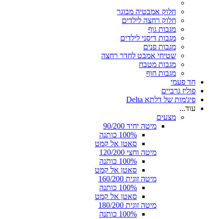
חלוק אמבטיה מבוגר
חלוק רחצה לילדים
מגבות גוף
מגבות דיסני לילדים
מגבות פנים
שטיחי אמבט לחדר רחצה
מגבות מטבח
מגבות חוף
חד פעמי
פוליז גרביים
פיג'מות של דלתא Delta
עוד...
מצעים
מיטה יחיד 90/200
100% כותנה
סאטן אל קמט
מיטה וחצי 120/200
100% כותנה
סאטן אל קמט
מיטה זוגית 160/200
100% כותנה
סאטן אל קמט
מיטה זוגית 180/200
100% כותנה