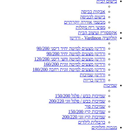
בישום לבית
אבקות כביסה
בישום לכביסה
מבשמי אווירה יוקרתיים
מפיצי ריח מקלות
אקססוריז ועיצוב הבית
קולקציה Vardinon - ורדינון
ורדינון מצעים למיטה יחיד דיסני 90/200
ורדינון מצעים למיטה יחיד 90/200
ורדינון מצעים למיטה וחצי דיסני 120/200
ורדינון מצעים למיטה זוגית 160/200
ורדינון מצעים למיטה זוגית רחבה 180/200
ורדינון שמיכות
ורדינון כריות
שמיכות
שמיכות כבש / פלנל 150/200
שמיכות כבש / פלנל זוגי 200/220
שמיכות פוך
שמיכות קיץ 150/200
שמיכות קיץ זוגי 200/220
כרבולית לילדים
מגבות וחלוקים