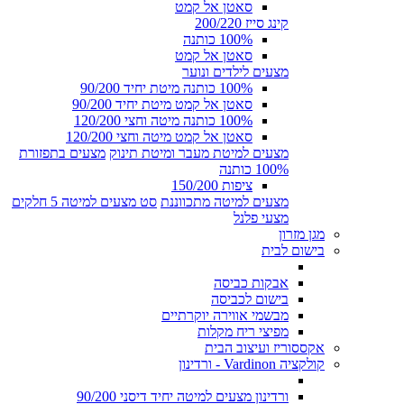
סאטן אל קמט
קינג סייז 200/220
100% כותנה
סאטן אל קמט
מצעים לילדים ונוער
100% כותנה מיטת יחיד 90/200
סאטן אל קמט מיטת יחיד 90/200
100% כותנה מיטה וחצי 120/200
סאטן אל קמט מיטה וחצי 120/200
מצעים למיטת מעבר ומיטת תינוק
מצעים בתפזורת
100% כותנה
ציפות 150/200
מצעים למיטה מתכווננת
סט מצעים למיטה 5 חלקים
מצעי פלנל
מגן מזרון
בישום לבית
אבקות כביסה
בישום לכביסה
מבשמי אווירה יוקרתיים
מפיצי ריח מקלות
אקססוריז ועיצוב הבית
קולקציה Vardinon - ורדינון
ורדינון מצעים למיטה יחיד דיסני 90/200