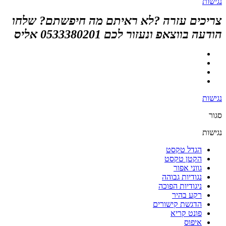
נגישות
צריכים עזרה ?לא ראיתם מה חיפשתם? שלחו
הודעה בווצאפ ונעזור לכם 0533380201 אליס
נגישות
סגור
נגישות
הגדל טקסט
הקטן טקסט
גווני אפור
נגודיות גבוהה
ניגודיות הפוכה
רקע בהיר
הדגשת קישורים
פונט קריא
איפוס