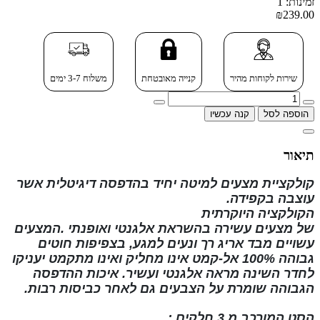
זמינות: 1
₪239.00
שירות לקוחות מהיר
קנייה מאובטחת
משלוח 3-7 ימים
הוספה לסל
קנה עכשיו
תיאור
קולקציית מצעים למיטה יחיד בהדפסה דיגיטלית
אשר
עוצבה בקפידה.
הקולקציה
היוקרתית
של
מצעים
עשירה
בהשראת
אלגנטי ואופנתי
.המצעים
עשויים מבד אריג רך ונעים למגע, בצפיפות חוטים
גבוהה
100% אל-קמט
אינו מחליק ואינו
מתקמט
יעניקו
לחדר השינה מראה אלגנטי ועשיר. איכות ההדפסה
הגבוהה שומרת על הצבעים גם לאחר כביסות רבות
.
הסט המורכב מ
3 חלקים
: