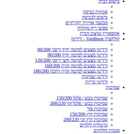
בישום לבית
אבקות כביסה
בישום לכביסה
מבשמי אווירה יוקרתיים
מפיצי ריח מקלות
אקססוריז ועיצוב הבית
קולקציה Vardinon - ורדינון
ורדינון מצעים למיטה יחיד דיסני 90/200
ורדינון מצעים למיטה יחיד 90/200
ורדינון מצעים למיטה וחצי דיסני 120/200
ורדינון מצעים למיטה זוגית 160/200
ורדינון מצעים למיטה זוגית רחבה 180/200
ורדינון שמיכות
ורדינון כריות
שמיכות
שמיכות כבש / פלנל 150/200
שמיכות כבש / פלנל זוגי 200/220
שמיכות פוך
שמיכות קיץ 150/200
שמיכות קיץ זוגי 200/220
כרבולית לילדים
מגבות וחלוקים