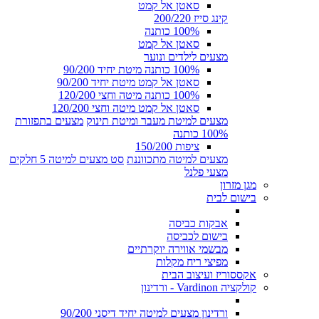
סאטן אל קמט
קינג סייז 200/220
100% כותנה
סאטן אל קמט
מצעים לילדים ונוער
100% כותנה מיטת יחיד 90/200
סאטן אל קמט מיטת יחיד 90/200
100% כותנה מיטה וחצי 120/200
סאטן אל קמט מיטה וחצי 120/200
מצעים למיטת מעבר ומיטת תינוק
מצעים בתפזורת
100% כותנה
ציפות 150/200
מצעים למיטה מתכווננת
סט מצעים למיטה 5 חלקים
מצעי פלנל
מגן מזרון
בישום לבית
אבקות כביסה
בישום לכביסה
מבשמי אווירה יוקרתיים
מפיצי ריח מקלות
אקססוריז ועיצוב הבית
קולקציה Vardinon - ורדינון
ורדינון מצעים למיטה יחיד דיסני 90/200