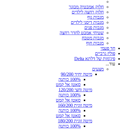
חלוק אמבטיה מבוגר
חלוק רחצה לילדים
מגבות גוף
מגבות דיסני לילדים
מגבות פנים
שטיחי אמבט לחדר רחצה
מגבות מטבח
מגבות חוף
חד פעמי
פוליז גרביים
פיג'מות של דלתא Delta
עוד...
מצעים
מיטה יחיד 90/200
100% כותנה
סאטן אל קמט
מיטה וחצי 120/200
100% כותנה
סאטן אל קמט
מיטה זוגית 160/200
100% כותנה
סאטן אל קמט
מיטה זוגית 180/200
100% כותנה