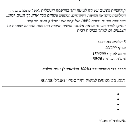
קולקציית מצעים עשירה למיטה יחד בהדפסה
דיגיטלית
,
אשר
עוצבה בקפידה.
הקולקציה בהשראת האופנתי היוקרתיים. המצעים ע
שויים מבד אריג רך ונעים למגע,
בצפיפות חוטים גבוהה 100% אל-קמט אינו
מחליק ואינו
מתקמט
יעניקו לחדר השינה מראה אלגנטי ועשיר. איכות ההדפסה הג
בוהה שומרת על
הצבעים גם לאחר כביסות רבות
3 חלקים המורכב:
סדין: 90/200
ציפה לפוך : 150/200
ציפית לכרית : 50/70
הרכב בד: מיקרופייבר (100% פוליאסטר) נעים ומלטף.
דגם:
סט מצעים למיטה יחיד סטיץ’ ואנג’ל 90/200
אשפרויות מוצר