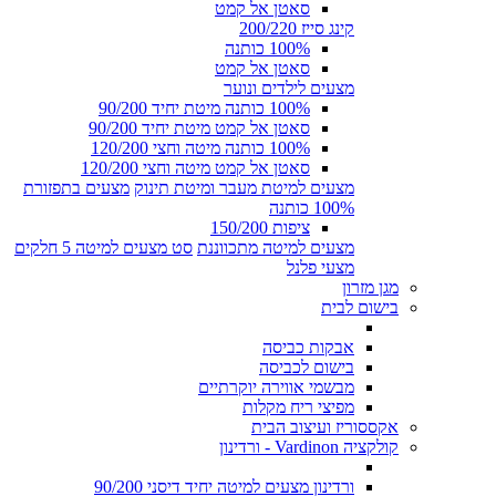
סאטן אל קמט
קינג סייז 200/220
100% כותנה
סאטן אל קמט
מצעים לילדים ונוער
100% כותנה מיטת יחיד 90/200
סאטן אל קמט מיטת יחיד 90/200
100% כותנה מיטה וחצי 120/200
סאטן אל קמט מיטה וחצי 120/200
מצעים למיטת מעבר ומיטת תינוק
מצעים בתפזורת
100% כותנה
ציפות 150/200
מצעים למיטה מתכווננת
סט מצעים למיטה 5 חלקים
מצעי פלנל
מגן מזרון
בישום לבית
אבקות כביסה
בישום לכביסה
מבשמי אווירה יוקרתיים
מפיצי ריח מקלות
אקססוריז ועיצוב הבית
קולקציה Vardinon - ורדינון
ורדינון מצעים למיטה יחיד דיסני 90/200