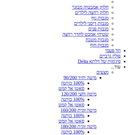
חלוק אמבטיה מבוגר
חלוק רחצה לילדים
מגבות גוף
מגבות דיסני לילדים
מגבות פנים
שטיחי אמבט לחדר רחצה
מגבות מטבח
מגבות חוף
חד פעמי
פוליז גרביים
פיג'מות של דלתא Delta
עוד...
מצעים
מיטה יחיד 90/200
100% כותנה
סאטן אל קמט
מיטה וחצי 120/200
100% כותנה
סאטן אל קמט
מיטה זוגית 160/200
100% כותנה
סאטן אל קמט
מיטה זוגית 180/200
100% כותנה