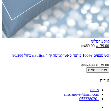
אזל מהמלאי
₪469.00
₪139.00
סט מצעים 100% כותנה סאטן למיטה יחיד nautica כחול 90/200
₪469.00
₪139.00
פרטים נוספים
אודות
אודות
alissianov@gmail.com
0533380201