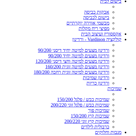
בישום לבית
אבקות כביסה
בישום לכביסה
מבשמי אווירה יוקרתיים
מפיצי ריח מקלות
אקססוריז ועיצוב הבית
קולקציה Vardinon - ורדינון
ורדינון מצעים למיטה יחיד דיסני 90/200
ורדינון מצעים למיטה יחיד 90/200
ורדינון מצעים למיטה וחצי דיסני 120/200
ורדינון מצעים למיטה זוגית 160/200
ורדינון מצעים למיטה זוגית רחבה 180/200
ורדינון שמיכות
ורדינון כריות
שמיכות
שמיכות כבש / פלנל 150/200
שמיכות כבש / פלנל זוגי 200/220
שמיכות פוך
שמיכות קיץ 150/200
שמיכות קיץ זוגי 200/220
כרבולית לילדים
מגבות וחלוקים