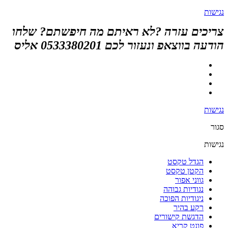
נגישות
צריכים עזרה ?לא ראיתם מה חיפשתם? שלחו
הודעה בווצאפ ונעזור לכם 0533380201 אליס
נגישות
סגור
נגישות
הגדל טקסט
הקטן טקסט
גווני אפור
נגודיות גבוהה
ניגודיות הפוכה
רקע בהיר
הדגשת קישורים
פונט קריא