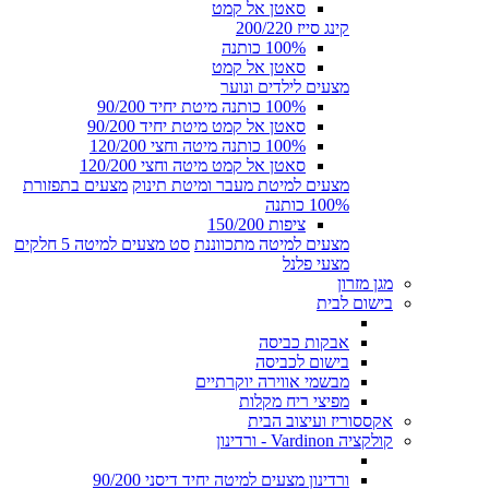
סאטן אל קמט
קינג סייז 200/220
100% כותנה
סאטן אל קמט
מצעים לילדים ונוער
100% כותנה מיטת יחיד 90/200
סאטן אל קמט מיטת יחיד 90/200
100% כותנה מיטה וחצי 120/200
סאטן אל קמט מיטה וחצי 120/200
מצעים למיטת מעבר ומיטת תינוק
מצעים בתפזורת
100% כותנה
ציפות 150/200
מצעים למיטה מתכווננת
סט מצעים למיטה 5 חלקים
מצעי פלנל
מגן מזרון
בישום לבית
אבקות כביסה
בישום לכביסה
מבשמי אווירה יוקרתיים
מפיצי ריח מקלות
אקססוריז ועיצוב הבית
קולקציה Vardinon - ורדינון
ורדינון מצעים למיטה יחיד דיסני 90/200