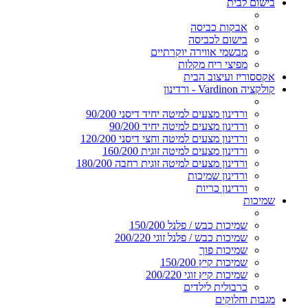
בישום לבית
אבקות כביסה
בישום לכביסה
מבשמי אווירה יוקרתיים
מפיצי ריח מקלות
אקססוריז ועיצוב הבית
קולקציה Vardinon - ורדינון
ורדינון מצעים למיטה יחיד דיסני 90/200
ורדינון מצעים למיטה יחיד 90/200
ורדינון מצעים למיטה וחצי דיסני 120/200
ורדינון מצעים למיטה זוגית 160/200
ורדינון מצעים למיטה זוגית רחבה 180/200
ורדינון שמיכות
ורדינון כריות
שמיכות
שמיכות כבש / פלנל 150/200
שמיכות כבש / פלנל זוגי 200/220
שמיכות פוך
שמיכות קיץ 150/200
שמיכות קיץ זוגי 200/220
כרבולית לילדים
מגבות וחלוקים