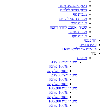
חלוק אמבטיה מבוגר
חלוק רחצה לילדים
מגבות גוף
מגבות דיסני לילדים
מגבות פנים
שטיחי אמבט לחדר רחצה
מגבות מטבח
מגבות חוף
חד פעמי
פוליז גרביים
פיג'מות של דלתא Delta
עוד...
מצעים
מיטה יחיד 90/200
100% כותנה
סאטן אל קמט
מיטה וחצי 120/200
100% כותנה
סאטן אל קמט
מיטה זוגית 160/200
100% כותנה
סאטן אל קמט
מיטה זוגית 180/200
100% כותנה