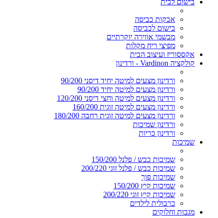
בישום לבית
אבקות כביסה
בישום לכביסה
מבשמי אווירה יוקרתיים
מפיצי ריח מקלות
אקססוריז ועיצוב הבית
קולקציה Vardinon - ורדינון
ורדינון מצעים למיטה יחיד דיסני 90/200
ורדינון מצעים למיטה יחיד 90/200
ורדינון מצעים למיטה וחצי דיסני 120/200
ורדינון מצעים למיטה זוגית 160/200
ורדינון מצעים למיטה זוגית רחבה 180/200
ורדינון שמיכות
ורדינון כריות
שמיכות
שמיכות כבש / פלנל 150/200
שמיכות כבש / פלנל זוגי 200/220
שמיכות פוך
שמיכות קיץ 150/200
שמיכות קיץ זוגי 200/220
כרבולית לילדים
מגבות וחלוקים