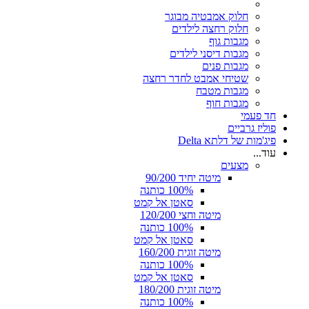
חלוק אמבטיה מבוגר
חלוק רחצה לילדים
מגבות גוף
מגבות דיסני לילדים
מגבות פנים
שטיחי אמבט לחדר רחצה
מגבות מטבח
מגבות חוף
חד פעמי
פוליז גרביים
פיג'מות של דלתא Delta
עוד...
מצעים
מיטה יחיד 90/200
100% כותנה
סאטן אל קמט
מיטה וחצי 120/200
100% כותנה
סאטן אל קמט
מיטה זוגית 160/200
100% כותנה
סאטן אל קמט
מיטה זוגית 180/200
100% כותנה