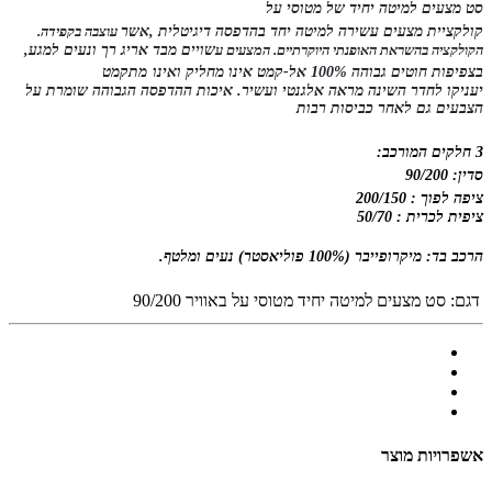
סט מצעים למיטה יחיד של מטוסי ע
ל
קולקציית מצעים עשירה למיטה יחד בהדפסה
דיגיטלית
,
אשר
עוצבה בקפידה.
הקולקציה בהשראת האופנתי היוקרתיים. המצעים ע
שויים מבד אריג רך ונעים למגע,
בצפיפות חוטים גבוהה 100% אל-קמט אינו
מחליק ואינו
מתקמט
יעניקו לחדר השינה מראה אלגנטי ועשיר. איכות ההדפסה הג
בוהה שומרת על
הצבעים גם לאחר כביסות רבות
3 חלקים המורכב:
סדין: 90/200
ציפה לפוך : 200/150
ציפית לכרית : 50/70
הרכב בד: מיקרופייבר (100% פוליאסטר) נעים ומלטף.
דגם:
סט מצעים למיטה יחיד מטוסי על באוויר 90/200
אשפרויות מוצר