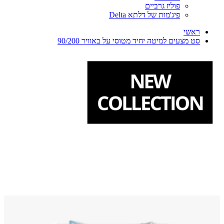
פוליז גרביים
פיג'מות של דלתא Delta
ראשי
סט מצעים למיטה יחיד מטוסי על באוויר 90/200