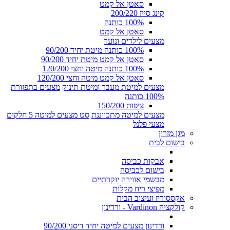
סאטן אל קמט
קינג סייז 200/220
100% כותנה
סאטן אל קמט
מצעים לילדים ונוער
100% כותנה מיטת יחיד 90/200
סאטן אל קמט מיטת יחיד 90/200
100% כותנה מיטה וחצי 120/200
סאטן אל קמט מיטה וחצי 120/200
מצעים למיטת מעבר ומיטת תינוק
מצעים בתפזורת
100% כותנה
ציפות 150/200
מצעים למיטה מתכווננת
סט מצעים למיטה 5 חלקים
מצעי פלנל
מגן מזרון
בישום לבית
אבקות כביסה
בישום לכביסה
מבשמי אווירה יוקרתיים
מפיצי ריח מקלות
אקססוריז ועיצוב הבית
קולקציה Vardinon - ורדינון
ורדינון מצעים למיטה יחיד דיסני 90/200