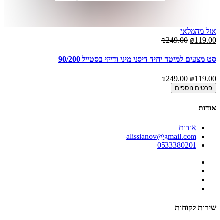
אזל מהמלאי
00
₪249.00
₪119.00
סט
סט מצעים למיטה יחיד דיסני מיני ודייזי בסטייל 90/200
00
₪249.00
₪119.00
פרטים נוספים
אודות
אודות
alissianov@gmail.com
0533380201
שירות לקוחות