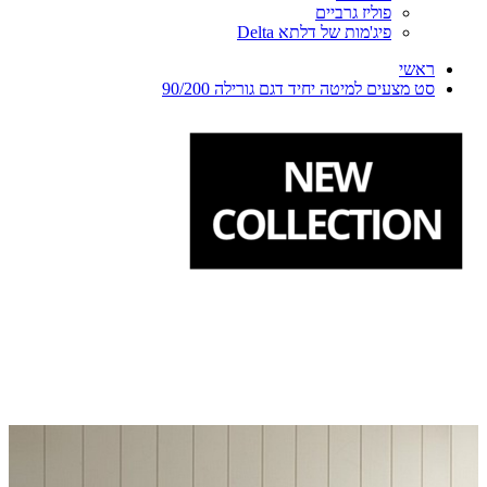
פוליז גרביים
פיג'מות של דלתא Delta
ראשי
סט מצעים למיטה יחיד דגם גורילה 90/200