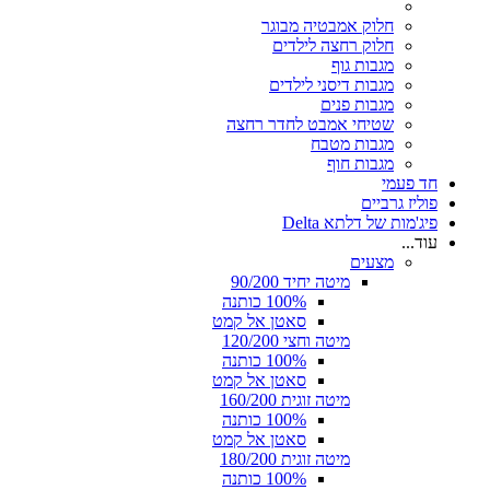
חלוק אמבטיה מבוגר
חלוק רחצה לילדים
מגבות גוף
מגבות דיסני לילדים
מגבות פנים
שטיחי אמבט לחדר רחצה
מגבות מטבח
מגבות חוף
חד פעמי
פוליז גרביים
פיג'מות של דלתא Delta
עוד...
מצעים
מיטה יחיד 90/200
100% כותנה
סאטן אל קמט
מיטה וחצי 120/200
100% כותנה
סאטן אל קמט
מיטה זוגית 160/200
100% כותנה
סאטן אל קמט
מיטה זוגית 180/200
100% כותנה