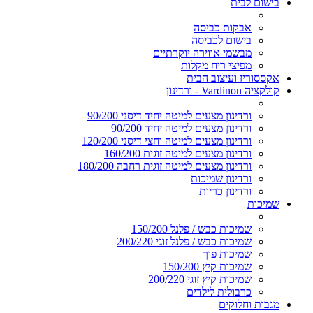
בישום לבית
אבקות כביסה
בישום לכביסה
מבשמי אווירה יוקרתיים
מפיצי ריח מקלות
אקססוריז ועיצוב הבית
קולקציה Vardinon - ורדינון
ורדינון מצעים למיטה יחיד דיסני 90/200
ורדינון מצעים למיטה יחיד 90/200
ורדינון מצעים למיטה וחצי דיסני 120/200
ורדינון מצעים למיטה זוגית 160/200
ורדינון מצעים למיטה זוגית רחבה 180/200
ורדינון שמיכות
ורדינון כריות
שמיכות
שמיכות כבש / פלנל 150/200
שמיכות כבש / פלנל זוגי 200/220
שמיכות פוך
שמיכות קיץ 150/200
שמיכות קיץ זוגי 200/220
כרבולית לילדים
מגבות וחלוקים