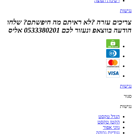
רשימת תפוצה
נגישות
צריכים עזרה ?לא ראיתם מה חיפשתם? שלחו
הודעה בווצאפ ונעזור לכם 0533380201 אליס
נגישות
סגור
נגישות
הגדל טקסט
הקטן טקסט
גווני אפור
נגודיות גבוהה