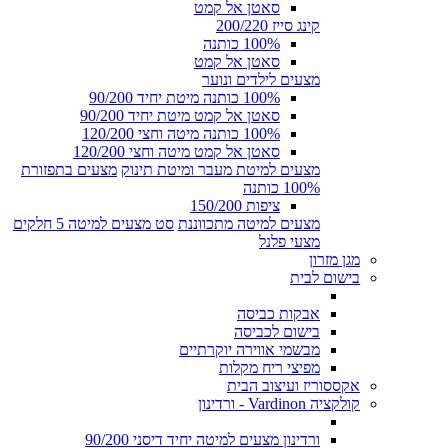
סאטן אל קמט
קינג סייז 200/220
100% כותנה
סאטן אל קמט
מצעים לילדים ונוער
100% כותנה מיטת יחיד 90/200
סאטן אל קמט מיטת יחיד 90/200
100% כותנה מיטה וחצי 120/200
סאטן אל קמט מיטה וחצי 120/200
מצעים למיטת מעבר ומיטת תינוק
מצעים בתפזורת
100% כותנה
ציפות 150/200
מצעים למיטה מתכווננת
סט מצעים למיטה 5 חלקים
מצעי פלנל
מגן מזרון
בישום לבית
אבקות כביסה
בישום לכביסה
מבשמי אווירה יוקרתיים
מפיצי ריח מקלות
אקססוריז ועיצוב הבית
קולקציה Vardinon - ורדינון
ורדינון מצעים למיטה יחיד דיסני 90/200