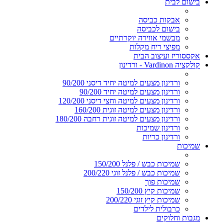
בישום לבית
אבקות כביסה
בישום לכביסה
מבשמי אווירה יוקרתיים
מפיצי ריח מקלות
אקססוריז ועיצוב הבית
קולקציה Vardinon - ורדינון
ורדינון מצעים למיטה יחיד דיסני 90/200
ורדינון מצעים למיטה יחיד 90/200
ורדינון מצעים למיטה וחצי דיסני 120/200
ורדינון מצעים למיטה זוגית 160/200
ורדינון מצעים למיטה זוגית רחבה 180/200
ורדינון שמיכות
ורדינון כריות
שמיכות
שמיכות כבש / פלנל 150/200
שמיכות כבש / פלנל זוגי 200/220
שמיכות פוך
שמיכות קיץ 150/200
שמיכות קיץ זוגי 200/220
כרבולית לילדים
מגבות וחלוקים