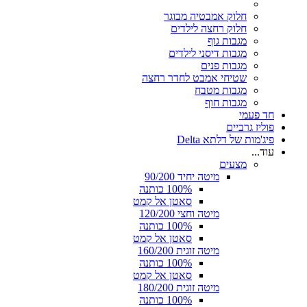
חלוק אמבטיה מבוגר
חלוק רחצה לילדים
מגבות גוף
מגבות דיסני לילדים
מגבות פנים
שטיחי אמבט לחדר רחצה
מגבות מטבח
מגבות חוף
חד פעמי
פוליז גרביים
פיג'מות של דלתא Delta
עוד...
מצעים
מיטה יחיד 90/200
100% כותנה
סאטן אל קמט
מיטה וחצי 120/200
100% כותנה
סאטן אל קמט
מיטה זוגית 160/200
100% כותנה
סאטן אל קמט
מיטה זוגית 180/200
100% כותנה