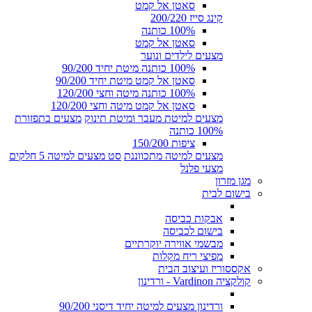
סאטן אל קמט
קינג סייז 200/220
100% כותנה
סאטן אל קמט
מצעים לילדים ונוער
100% כותנה מיטת יחיד 90/200
סאטן אל קמט מיטת יחיד 90/200
100% כותנה מיטה וחצי 120/200
סאטן אל קמט מיטה וחצי 120/200
מצעים למיטת מעבר ומיטת תינוק
מצעים בתפזורת
100% כותנה
ציפות 150/200
מצעים למיטה מתכווננת
סט מצעים למיטה 5 חלקים
מצעי פלנל
מגן מזרון
בישום לבית
אבקות כביסה
בישום לכביסה
מבשמי אווירה יוקרתיים
מפיצי ריח מקלות
אקססוריז ועיצוב הבית
קולקציה Vardinon - ורדינון
ורדינון מצעים למיטה יחיד דיסני 90/200