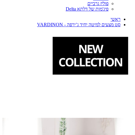
פוליז גרביים
פיג'מות של דלתא Delta
ראשי
סט מצעים למיטה יחיד ג’ירפה - VARDINON