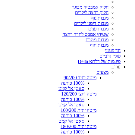
חלוק אמבטיה מבוגר
חלוק רחצה לילדים
מגבות גוף
מגבות דיסני לילדים
מגבות פנים
שטיחי אמבט לחדר רחצה
מגבות מטבח
מגבות חוף
חד פעמי
פוליז גרביים
פיג'מות של דלתא Delta
עוד...
מצעים
מיטה יחיד 90/200
100% כותנה
סאטן אל קמט
מיטה וחצי 120/200
100% כותנה
סאטן אל קמט
מיטה זוגית 160/200
100% כותנה
סאטן אל קמט
מיטה זוגית 180/200
100% כותנה