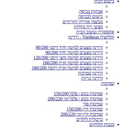
בישום לבית
אבקות כביסה
בישום לכביסה
מבשמי אווירה יוקרתיים
מפיצי ריח מקלות
אקססוריז ועיצוב הבית
קולקציה Vardinon - ורדינון
ורדינון מצעים למיטה יחיד דיסני 90/200
ורדינון מצעים למיטה יחיד 90/200
ורדינון מצעים למיטה וחצי דיסני 120/200
ורדינון מצעים למיטה זוגית 160/200
ורדינון מצעים למיטה זוגית רחבה 180/200
ורדינון שמיכות
ורדינון כריות
שמיכות
שמיכות כבש / פלנל 150/200
שמיכות כבש / פלנל זוגי 200/220
שמיכות פוך
שמיכות קיץ 150/200
שמיכות קיץ זוגי 200/220
כרבולית לילדים
מגבות וחלוקים