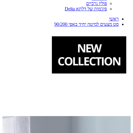
פוליז גרביים
פיג'מות של דלתא Delta
ראשי
סט מצעים למיטה יחיד באפי 90/200