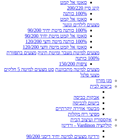
סאטן אל קמט
קינג סייז 200/220
100% כותנה
סאטן אל קמט
מצעים לילדים ונוער
100% כותנה מיטת יחיד 90/200
סאטן אל קמט מיטת יחיד 90/200
100% כותנה מיטה וחצי 120/200
סאטן אל קמט מיטה וחצי 120/200
מצעים למיטת מעבר ומיטת תינוק
מצעים בתפזורת
100% כותנה
ציפות 150/200
מצעים למיטה מתכווננת
סט מצעים למיטה 5 חלקים
מצעי פלנל
מגן מזרון
בישום לבית
אבקות כביסה
בישום לכביסה
מבשמי אווירה יוקרתיים
מפיצי ריח מקלות
אקססוריז ועיצוב הבית
קולקציה Vardinon - ורדינון
ורדינון מצעים למיטה יחיד דיסני 90/200