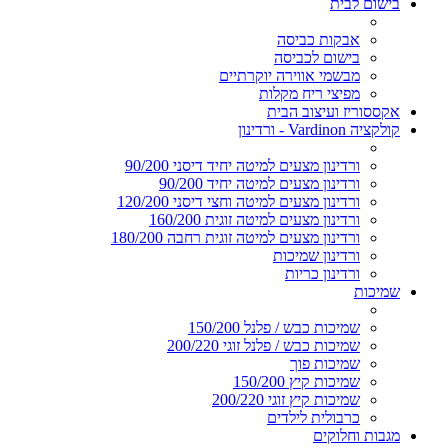
בישום לבית
אבקות כביסה
בישום לכביסה
מבשמי אווירה יוקרתיים
מפיצי ריח מקלות
אקססוריז ועיצוב הבית
קולקציה Vardinon - ורדינון
ורדינון מצעים למיטה יחיד דיסני 90/200
ורדינון מצעים למיטה יחיד 90/200
ורדינון מצעים למיטה וחצי דיסני 120/200
ורדינון מצעים למיטה זוגית 160/200
ורדינון מצעים למיטה זוגית רחבה 180/200
ורדינון שמיכות
ורדינון כריות
שמיכות
שמיכות כבש / פלנל 150/200
שמיכות כבש / פלנל זוגי 200/220
שמיכות פוך
שמיכות קיץ 150/200
שמיכות קיץ זוגי 200/220
כרבולית לילדים
מגבות וחלוקים