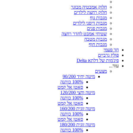
חלוק אמבטיה מבוגר
חלוק רחצה לילדים
מגבות גוף
מגבות דיסני לילדים
מגבות פנים
שטיחי אמבט לחדר רחצה
מגבות מטבח
מגבות חוף
חד פעמי
פוליז גרביים
פיג'מות של דלתא Delta
עוד...
מצעים
מיטה יחיד 90/200
100% כותנה
סאטן אל קמט
מיטה וחצי 120/200
100% כותנה
סאטן אל קמט
מיטה זוגית 160/200
100% כותנה
סאטן אל קמט
מיטה זוגית 180/200
100% כותנה