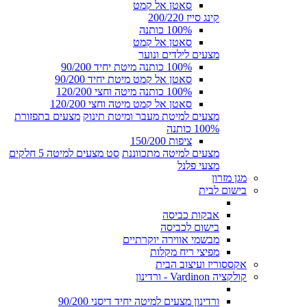
סאטן אל קמט
קינג סייז 200/220
100% כותנה
סאטן אל קמט
מצעים לילדים ונוער
100% כותנה מיטת יחיד 90/200
סאטן אל קמט מיטת יחיד 90/200
100% כותנה מיטה וחצי 120/200
סאטן אל קמט מיטה וחצי 120/200
מצעים למיטת מעבר ומיטת תינוק
מצעים בתפזורת
100% כותנה
ציפות 150/200
מצעים למיטה מתכווננת
סט מצעים למיטה 5 חלקים
מצעי פלנל
מגן מזרון
בישום לבית
אבקות כביסה
בישום לכביסה
מבשמי אווירה יוקרתיים
מפיצי ריח מקלות
אקססוריז ועיצוב הבית
קולקציה Vardinon - ורדינון
ורדינון מצעים למיטה יחיד דיסני 90/200