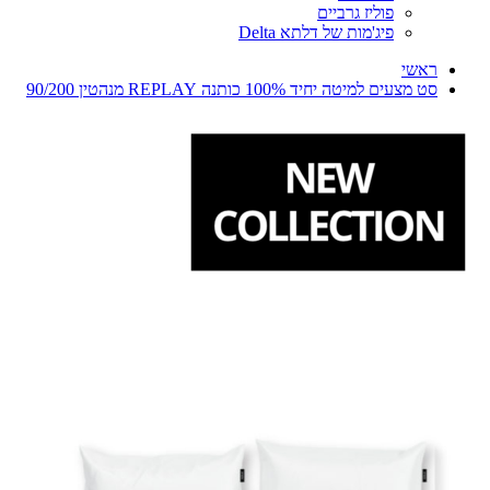
פוליז גרביים
פיג'מות של דלתא Delta
ראשי
סט מצעים למיטה יחיד 100% כותנה REPLAY מנהטין 90/200