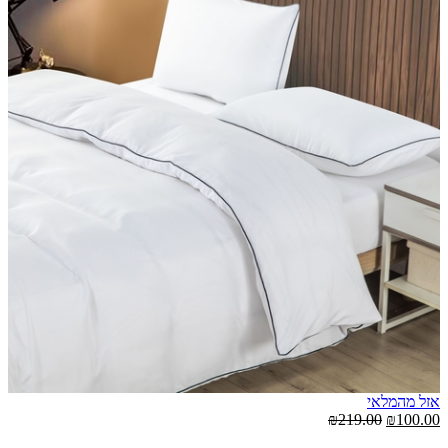
אזל מהמלאי
אז
00
₪219.00
₪100.00