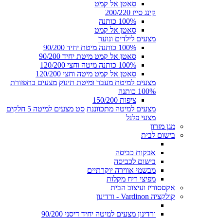
סאטן אל קמט
קינג סייז 200/220
100% כותנה
סאטן אל קמט
מצעים לילדים ונוער
100% כותנה מיטת יחיד 90/200
סאטן אל קמט מיטת יחיד 90/200
100% כותנה מיטה וחצי 120/200
סאטן אל קמט מיטה וחצי 120/200
מצעים למיטת מעבר ומיטת תינוק
מצעים בתפזורת
100% כותנה
ציפות 150/200
מצעים למיטה מתכווננת
סט מצעים למיטה 5 חלקים
מצעי פלנל
מגן מזרון
בישום לבית
אבקות כביסה
בישום לכביסה
מבשמי אווירה יוקרתיים
מפיצי ריח מקלות
אקססוריז ועיצוב הבית
קולקציה Vardinon - ורדינון
ורדינון מצעים למיטה יחיד דיסני 90/200