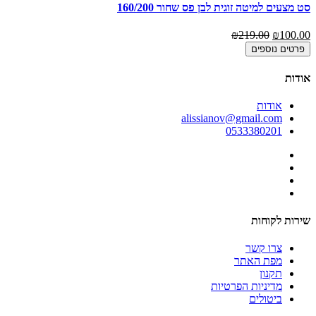
סט מצעים למיטה זוגית לבן פס שחור 160/200
סט
00
₪219.00
₪100.00
פרטים נוספים
אודות
אודות
alissianov@gmail.com
0533380201
שירות לקוחות
צרו קשר
מפת האתר
תקנון
מדיניות הפרטיות
ביטולים