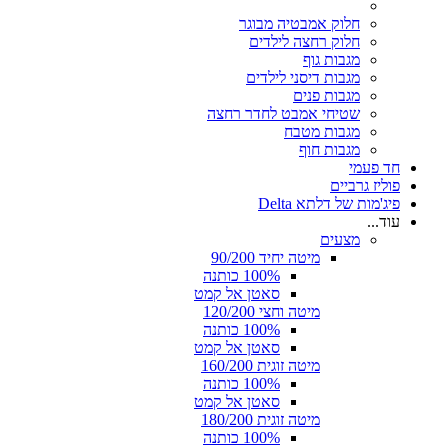
חלוק אמבטיה מבוגר
חלוק רחצה לילדים
מגבות גוף
מגבות דיסני לילדים
מגבות פנים
שטיחי אמבט לחדר רחצה
מגבות מטבח
מגבות חוף
חד פעמי
פוליז גרביים
פיג'מות של דלתא Delta
עוד...
מצעים
מיטה יחיד 90/200
100% כותנה
סאטן אל קמט
מיטה וחצי 120/200
100% כותנה
סאטן אל קמט
מיטה זוגית 160/200
100% כותנה
סאטן אל קמט
מיטה זוגית 180/200
100% כותנה