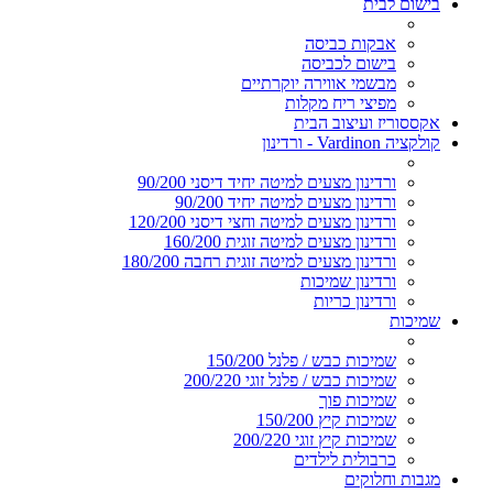
בישום לבית
אבקות כביסה
בישום לכביסה
מבשמי אווירה יוקרתיים
מפיצי ריח מקלות
אקססוריז ועיצוב הבית
קולקציה Vardinon - ורדינון
ורדינון מצעים למיטה יחיד דיסני 90/200
ורדינון מצעים למיטה יחיד 90/200
ורדינון מצעים למיטה וחצי דיסני 120/200
ורדינון מצעים למיטה זוגית 160/200
ורדינון מצעים למיטה זוגית רחבה 180/200
ורדינון שמיכות
ורדינון כריות
שמיכות
שמיכות כבש / פלנל 150/200
שמיכות כבש / פלנל זוגי 200/220
שמיכות פוך
שמיכות קיץ 150/200
שמיכות קיץ זוגי 200/220
כרבולית לילדים
מגבות וחלוקים