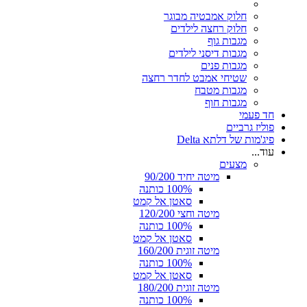
חלוק אמבטיה מבוגר
חלוק רחצה לילדים
מגבות גוף
מגבות דיסני לילדים
מגבות פנים
שטיחי אמבט לחדר רחצה
מגבות מטבח
מגבות חוף
חד פעמי
פוליז גרביים
פיג'מות של דלתא Delta
עוד...
מצעים
מיטה יחיד 90/200
100% כותנה
סאטן אל קמט
מיטה וחצי 120/200
100% כותנה
סאטן אל קמט
מיטה זוגית 160/200
100% כותנה
סאטן אל קמט
מיטה זוגית 180/200
100% כותנה