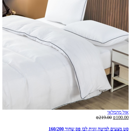
אזל מהמלאי
אז
00
₪219.00
₪100.00
סט מצעים למיטה זוגית לבן פס שחור 160/200
סט