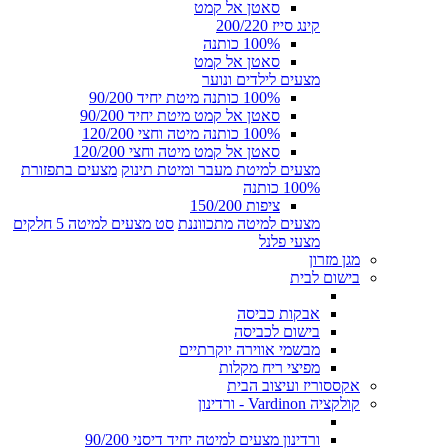
סאטן אל קמט
קינג סייז 200/220
100% כותנה
סאטן אל קמט
מצעים לילדים ונוער
100% כותנה מיטת יחיד 90/200
סאטן אל קמט מיטת יחיד 90/200
100% כותנה מיטה וחצי 120/200
סאטן אל קמט מיטה וחצי 120/200
מצעים למיטת מעבר ומיטת תינוק
מצעים בתפזורת
100% כותנה
ציפות 150/200
מצעים למיטה מתכווננת
סט מצעים למיטה 5 חלקים
מצעי פלנל
מגן מזרון
בישום לבית
אבקות כביסה
בישום לכביסה
מבשמי אווירה יוקרתיים
מפיצי ריח מקלות
אקססוריז ועיצוב הבית
קולקציה Vardinon - ורדינון
ורדינון מצעים למיטה יחיד דיסני 90/200