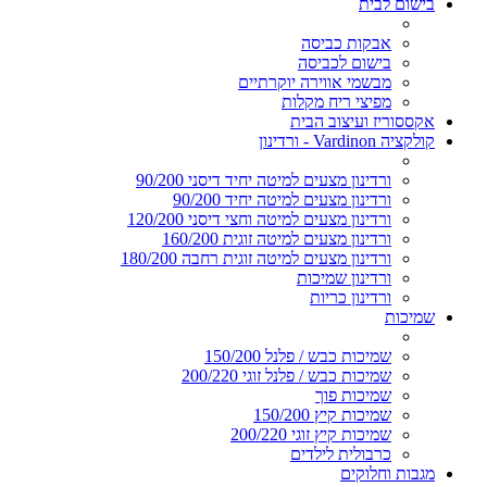
בישום לבית
אבקות כביסה
בישום לכביסה
מבשמי אווירה יוקרתיים
מפיצי ריח מקלות
אקססוריז ועיצוב הבית
קולקציה Vardinon - ורדינון
ורדינון מצעים למיטה יחיד דיסני 90/200
ורדינון מצעים למיטה יחיד 90/200
ורדינון מצעים למיטה וחצי דיסני 120/200
ורדינון מצעים למיטה זוגית 160/200
ורדינון מצעים למיטה זוגית רחבה 180/200
ורדינון שמיכות
ורדינון כריות
שמיכות
שמיכות כבש / פלנל 150/200
שמיכות כבש / פלנל זוגי 200/220
שמיכות פוך
שמיכות קיץ 150/200
שמיכות קיץ זוגי 200/220
כרבולית לילדים
מגבות וחלוקים