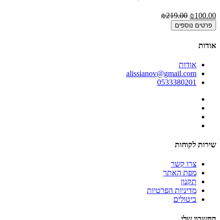
00
₪219.00
₪100.00
פרטים נוספים
אודות
אודות
alissianov@gmail.com
0533380201
שירות לקוחות
צרו קשר
מפת האתר
תקנון
מדיניות הפרטיות
ביטולים
החשבון שלי