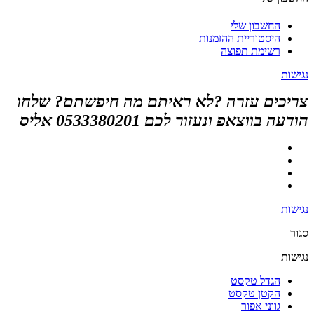
החשבון שלי
היסטוריית ההזמנות
רשימת תפוצה
נגישות
צריכים עזרה ?לא ראיתם מה חיפשתם? שלחו
הודעה בווצאפ ונעזור לכם 0533380201 אליס
נגישות
סגור
נגישות
הגדל טקסט
הקטן טקסט
גווני אפור