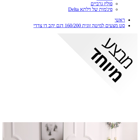
פוליז גרביים
פיג'מות של דלתא Delta
ראשי
סט מצעים למיטה זוגית 160/200 דגם יהב דו צדדי