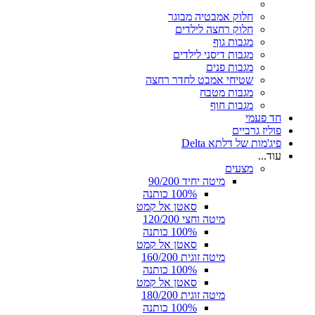
חלוק אמבטיה מבוגר
חלוק רחצה לילדים
מגבות גוף
מגבות דיסני לילדים
מגבות פנים
שטיחי אמבט לחדר רחצה
מגבות מטבח
מגבות חוף
חד פעמי
פוליז גרביים
פיג'מות של דלתא Delta
עוד...
מצעים
מיטה יחיד 90/200
100% כותנה
סאטן אל קמט
מיטה וחצי 120/200
100% כותנה
סאטן אל קמט
מיטה זוגית 160/200
100% כותנה
סאטן אל קמט
מיטה זוגית 180/200
100% כותנה