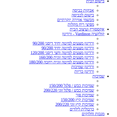
בישום לבית
אבקות כביסה
בישום לכביסה
מבשמי אווירה יוקרתיים
מפיצי ריח מקלות
אקססוריז ועיצוב הבית
קולקציה Vardinon - ורדינון
ורדינון מצעים למיטה יחיד דיסני 90/200
ורדינון מצעים למיטה יחיד 90/200
ורדינון מצעים למיטה וחצי דיסני 120/200
ורדינון מצעים למיטה זוגית 160/200
ורדינון מצעים למיטה זוגית רחבה 180/200
ורדינון שמיכות
ורדינון כריות
שמיכות
שמיכות כבש / פלנל 150/200
שמיכות כבש / פלנל זוגי 200/220
שמיכות פוך
שמיכות קיץ 150/200
שמיכות קיץ זוגי 200/220
כרבולית לילדים
מגבות וחלוקים