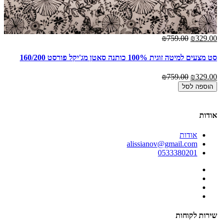
00
₪759.00
₪329.00
סט מצעים למיטה זוגית 100% כותנה סאטן מג'יקל פורסט 160/200
סט 
00
₪759.00
₪329.00
הוספה לסל
אודות
אודות
alissianov@gmail.com
0533380201
שירות לקוחות