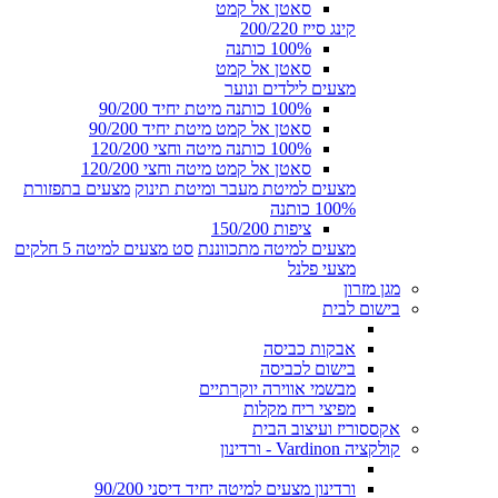
סאטן אל קמט
קינג סייז 200/220
100% כותנה
סאטן אל קמט
מצעים לילדים ונוער
100% כותנה מיטת יחיד 90/200
סאטן אל קמט מיטת יחיד 90/200
100% כותנה מיטה וחצי 120/200
סאטן אל קמט מיטה וחצי 120/200
מצעים למיטת מעבר ומיטת תינוק
מצעים בתפזורת
100% כותנה
ציפות 150/200
מצעים למיטה מתכווננת
סט מצעים למיטה 5 חלקים
מצעי פלנל
מגן מזרון
בישום לבית
אבקות כביסה
בישום לכביסה
מבשמי אווירה יוקרתיים
מפיצי ריח מקלות
אקססוריז ועיצוב הבית
קולקציה Vardinon - ורדינון
ורדינון מצעים למיטה יחיד דיסני 90/200