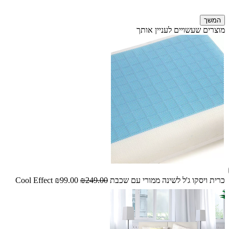
המשך
מוצרים שעשויים לעניין אותך
כרית ויסקו ג'ל לשינה ממורי עם שכבת Cool Effect
₪249.00
₪99.00