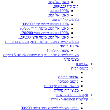
סאטן אל קמט
קינג סייז 200/220
100% כותנה
סאטן אל קמט
מצעים לילדים ונוער
100% כותנה מיטת יחיד 90/200
סאטן אל קמט מיטת יחיד 90/200
100% כותנה מיטה וחצי 120/200
סאטן אל קמט מיטה וחצי 120/200
מצעים למיטת מעבר ומיטת תינוק
מצעים בתפזורת
100% כותנה
ציפות 150/200
מצעים למיטה מתכווננת
סט מצעים למיטה 5 חלקים
מצעי פלנל
מגן מזרון
בישום לבית
אבקות כביסה
בישום לכביסה
מבשמי אווירה יוקרתיים
מפיצי ריח מקלות
אקססוריז ועיצוב הבית
קולקציה Vardinon - ורדינון
ורדינון מצעים למיטה יחיד דיסני 90/200