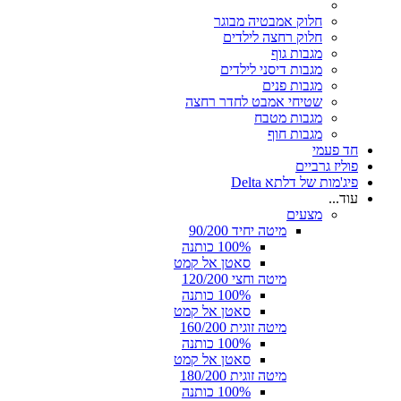
חלוק אמבטיה מבוגר
חלוק רחצה לילדים
מגבות גוף
מגבות דיסני לילדים
מגבות פנים
שטיחי אמבט לחדר רחצה
מגבות מטבח
מגבות חוף
חד פעמי
פוליז גרביים
פיג'מות של דלתא Delta
עוד...
מצעים
מיטה יחיד 90/200
100% כותנה
סאטן אל קמט
מיטה וחצי 120/200
100% כותנה
סאטן אל קמט
מיטה זוגית 160/200
100% כותנה
סאטן אל קמט
מיטה זוגית 180/200
100% כותנה