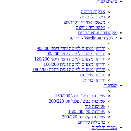
בישום לבית
אבקות כביסה
בישום לכביסה
מבשמי אווירה יוקרתיים
מפיצי ריח מקלות
אקססוריז ועיצוב הבית
קולקציה Vardinon - ורדינון
ורדינון מצעים למיטה יחיד דיסני 90/200
ורדינון מצעים למיטה יחיד 90/200
ורדינון מצעים למיטה וחצי דיסני 120/200
ורדינון מצעים למיטה זוגית 160/200
ורדינון מצעים למיטה זוגית רחבה 180/200
ורדינון שמיכות
ורדינון כריות
שמיכות
שמיכות כבש / פלנל 150/200
שמיכות כבש / פלנל זוגי 200/220
שמיכות פוך
שמיכות קיץ 150/200
שמיכות קיץ זוגי 200/220
כרבולית לילדים
מגבות וחלוקים