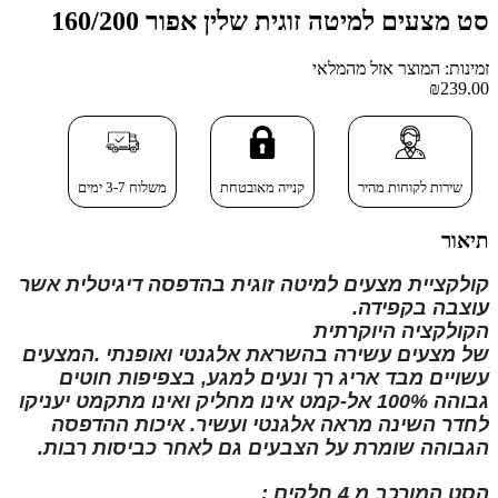
סט מצעים למיטה זוגית שלין אפור 160/200
זמינות: המוצר אזל מהמלאי
₪239.00
שירות לקוחות מהיר
קנייה מאובטחת
משלוח 3-7 ימים
תיאור
קולקציית מצעים למיטה זוגית בהדפסה דיגיטלית
אשר
עוצבה בקפידה.
הקולקציה
היוקרתית
של
מצעים
עשירה
בהשראת
אלגנטי ואופנתי
.המצעים
עשויים מבד אריג רך ונעים למגע, בצפיפות חוטים
גבוהה
100% אל-קמט
אינו מחליק ואינו
מתקמט
יעניקו
לחדר השינה מראה אלגנטי ועשיר. איכות ההדפסה
הגבוהה שומרת על הצבעים גם לאחר כביסות רבות
.
הסט המורכב מ
4 חלקים
: