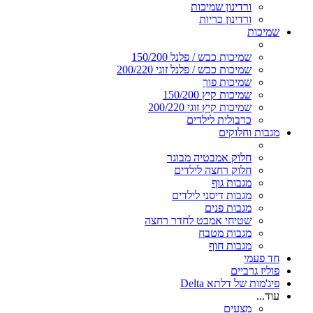
ורדינון שמיכות
ורדינון כריות
שמיכות
שמיכות כבש / פלנל 150/200
שמיכות כבש / פלנל זוגי 200/220
שמיכות פוך
שמיכות קיץ 150/200
שמיכות קיץ זוגי 200/220
כרבולית לילדים
מגבות וחלוקים
חלוק אמבטיה מבוגר
חלוק רחצה לילדים
מגבות גוף
מגבות דיסני לילדים
מגבות פנים
שטיחי אמבט לחדר רחצה
מגבות מטבח
מגבות חוף
חד פעמי
פוליז גרביים
פיג'מות של דלתא Delta
עוד...
מצעים