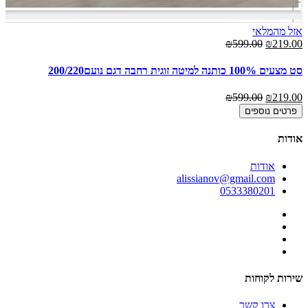
אזל מהמלאי
₪599.00
₪219.00
סט מצעים 100% כותנה למיטה זוגית רחבה דגם נועם200/220
₪599.00
₪219.00
פרטים נוספים
אודות
אודות
alissianov@gmail.com
0533380201
שירות לקוחות
צרו קשר