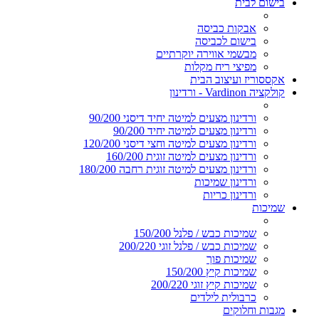
בישום לבית
אבקות כביסה
בישום לכביסה
מבשמי אווירה יוקרתיים
מפיצי ריח מקלות
אקססוריז ועיצוב הבית
קולקציה Vardinon - ורדינון
ורדינון מצעים למיטה יחיד דיסני 90/200
ורדינון מצעים למיטה יחיד 90/200
ורדינון מצעים למיטה וחצי דיסני 120/200
ורדינון מצעים למיטה זוגית 160/200
ורדינון מצעים למיטה זוגית רחבה 180/200
ורדינון שמיכות
ורדינון כריות
שמיכות
שמיכות כבש / פלנל 150/200
שמיכות כבש / פלנל זוגי 200/220
שמיכות פוך
שמיכות קיץ 150/200
שמיכות קיץ זוגי 200/220
כרבולית לילדים
מגבות וחלוקים