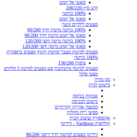
סאטן אל קמט
קינג סייז 200/220
100% כותנה
סאטן אל קמט
מצעים לילדים ונוער
100% כותנה מיטת יחיד 90/200
סאטן אל קמט מיטת יחיד 90/200
100% כותנה מיטה וחצי 120/200
סאטן אל קמט מיטה וחצי 120/200
מצעים למיטת מעבר ומיטת תינוק
מצעים בתפזורת
100% כותנה
ציפות 150/200
מצעים למיטה מתכווננת
סט מצעים למיטה 5 חלקים
מצעי פלנל
מגן מזרון
בישום לבית
אבקות כביסה
בישום לכביסה
מבשמי אווירה יוקרתיים
מפיצי ריח מקלות
אקססוריז ועיצוב הבית
קולקציה Vardinon - ורדינון
ורדינון מצעים למיטה יחיד דיסני 90/200