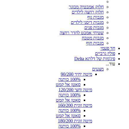
חלוק אמבטיה מבוגר
חלוק רחצה לילדים
מגבות גוף
מגבות דיסני לילדים
מגבות פנים
שטיחי אמבט לחדר רחצה
מגבות מטבח
מגבות חוף
חד פעמי
פוליז גרביים
פיג'מות של דלתא Delta
עוד...
מצעים
מיטה יחיד 90/200
100% כותנה
סאטן אל קמט
מיטה וחצי 120/200
100% כותנה
סאטן אל קמט
מיטה זוגית 160/200
100% כותנה
סאטן אל קמט
מיטה זוגית 180/200
100% כותנה