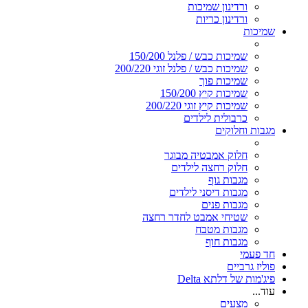
ורדינון שמיכות
ורדינון כריות
שמיכות
שמיכות כבש / פלנל 150/200
שמיכות כבש / פלנל זוגי 200/220
שמיכות פוך
שמיכות קיץ 150/200
שמיכות קיץ זוגי 200/220
כרבולית לילדים
מגבות וחלוקים
חלוק אמבטיה מבוגר
חלוק רחצה לילדים
מגבות גוף
מגבות דיסני לילדים
מגבות פנים
שטיחי אמבט לחדר רחצה
מגבות מטבח
מגבות חוף
חד פעמי
פוליז גרביים
פיג'מות של דלתא Delta
עוד...
מצעים