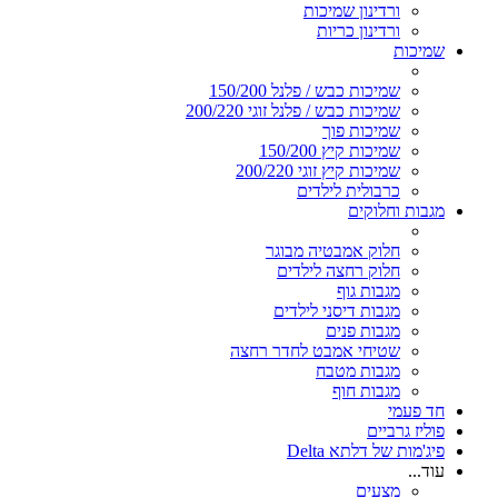
ורדינון שמיכות
ורדינון כריות
שמיכות
שמיכות כבש / פלנל 150/200
שמיכות כבש / פלנל זוגי 200/220
שמיכות פוך
שמיכות קיץ 150/200
שמיכות קיץ זוגי 200/220
כרבולית לילדים
מגבות וחלוקים
חלוק אמבטיה מבוגר
חלוק רחצה לילדים
מגבות גוף
מגבות דיסני לילדים
מגבות פנים
שטיחי אמבט לחדר רחצה
מגבות מטבח
מגבות חוף
חד פעמי
פוליז גרביים
פיג'מות של דלתא Delta
עוד...
מצעים