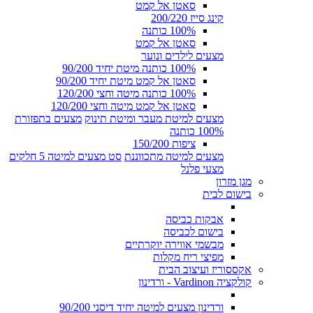
סאטן אל קמט
קינג סייז 200/220
100% כותנה
סאטן אל קמט
מצעים לילדים ונוער
100% כותנה מיטת יחיד 90/200
סאטן אל קמט מיטת יחיד 90/200
100% כותנה מיטה וחצי 120/200
סאטן אל קמט מיטה וחצי 120/200
מצעים למיטת מעבר ומיטת תינוק
מצעים בתפזורת
100% כותנה
ציפות 150/200
מצעים למיטה מתכווננת
סט מצעים למיטה 5 חלקים
מצעי פלנל
מגן מזרון
בישום לבית
אבקות כביסה
בישום לכביסה
מבשמי אווירה יוקרתיים
מפיצי ריח מקלות
אקססוריז ועיצוב הבית
קולקציה Vardinon - ורדינון
ורדינון מצעים למיטה יחיד דיסני 90/200