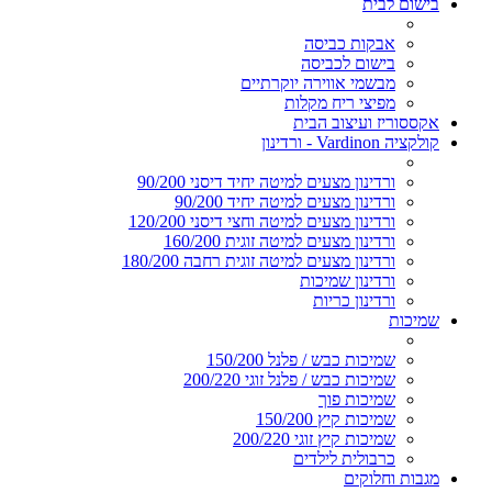
בישום לבית
אבקות כביסה
בישום לכביסה
מבשמי אווירה יוקרתיים
מפיצי ריח מקלות
אקססוריז ועיצוב הבית
קולקציה Vardinon - ורדינון
ורדינון מצעים למיטה יחיד דיסני 90/200
ורדינון מצעים למיטה יחיד 90/200
ורדינון מצעים למיטה וחצי דיסני 120/200
ורדינון מצעים למיטה זוגית 160/200
ורדינון מצעים למיטה זוגית רחבה 180/200
ורדינון שמיכות
ורדינון כריות
שמיכות
שמיכות כבש / פלנל 150/200
שמיכות כבש / פלנל זוגי 200/220
שמיכות פוך
שמיכות קיץ 150/200
שמיכות קיץ זוגי 200/220
כרבולית לילדים
מגבות וחלוקים