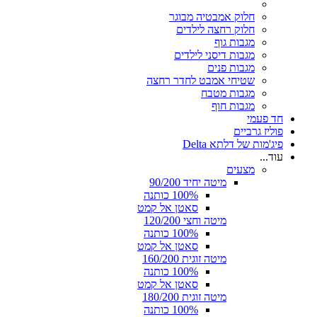
חלוק אמבטיה מבוגר
חלוק רחצה לילדים
מגבות גוף
מגבות דיסני לילדים
מגבות פנים
שטיחי אמבט לחדר רחצה
מגבות מטבח
מגבות חוף
חד פעמי
פוליז גרביים
פיג'מות של דלתא Delta
עוד...
מצעים
מיטה יחיד 90/200
100% כותנה
סאטן אל קמט
מיטה וחצי 120/200
100% כותנה
סאטן אל קמט
מיטה זוגית 160/200
100% כותנה
סאטן אל קמט
מיטה זוגית 180/200
100% כותנה