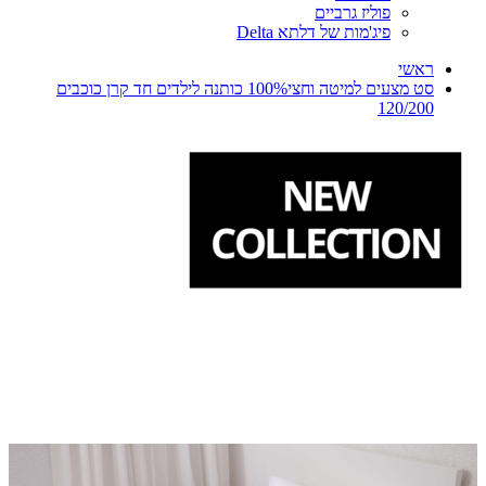
פוליז גרביים
פיג'מות של דלתא Delta
ראשי
סט מצעים למיטה וחצי100% כותנה לילדים חד קרן כוכבים
120/200