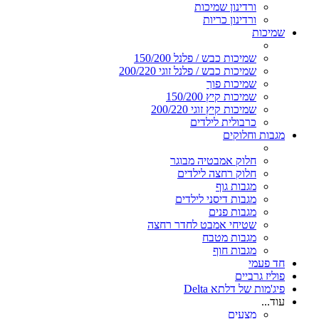
ורדינון שמיכות
ורדינון כריות
שמיכות
שמיכות כבש / פלנל 150/200
שמיכות כבש / פלנל זוגי 200/220
שמיכות פוך
שמיכות קיץ 150/200
שמיכות קיץ זוגי 200/220
כרבולית לילדים
מגבות וחלוקים
חלוק אמבטיה מבוגר
חלוק רחצה לילדים
מגבות גוף
מגבות דיסני לילדים
מגבות פנים
שטיחי אמבט לחדר רחצה
מגבות מטבח
מגבות חוף
חד פעמי
פוליז גרביים
פיג'מות של דלתא Delta
עוד...
מצעים