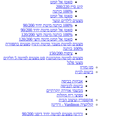
סאטן אל קמט
קינג סייז 200/220
100% כותנה
סאטן אל קמט
מצעים לילדים ונוער
100% כותנה מיטת יחיד 90/200
סאטן אל קמט מיטת יחיד 90/200
100% כותנה מיטה וחצי 120/200
סאטן אל קמט מיטה וחצי 120/200
מצעים למיטת מעבר ומיטת תינוק
מצעים בתפזורת
100% כותנה
ציפות 150/200
מצעים למיטה מתכווננת
סט מצעים למיטה 5 חלקים
מצעי פלנל
מגן מזרון
בישום לבית
אבקות כביסה
בישום לכביסה
מבשמי אווירה יוקרתיים
מפיצי ריח מקלות
אקססוריז ועיצוב הבית
קולקציה Vardinon - ורדינון
ורדינון מצעים למיטה יחיד דיסני 90/200