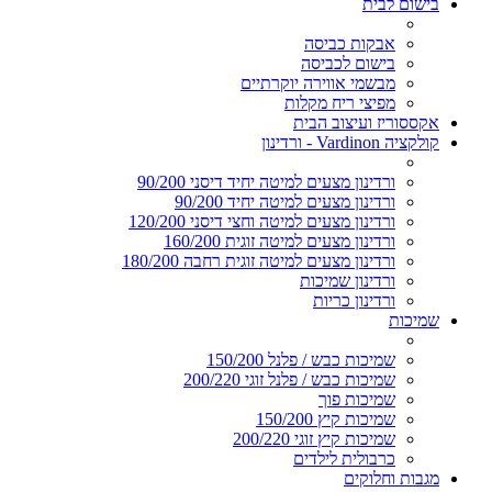
בישום לבית
אבקות כביסה
בישום לכביסה
מבשמי אווירה יוקרתיים
מפיצי ריח מקלות
אקססוריז ועיצוב הבית
קולקציה Vardinon - ורדינון
ורדינון מצעים למיטה יחיד דיסני 90/200
ורדינון מצעים למיטה יחיד 90/200
ורדינון מצעים למיטה וחצי דיסני 120/200
ורדינון מצעים למיטה זוגית 160/200
ורדינון מצעים למיטה זוגית רחבה 180/200
ורדינון שמיכות
ורדינון כריות
שמיכות
שמיכות כבש / פלנל 150/200
שמיכות כבש / פלנל זוגי 200/220
שמיכות פוך
שמיכות קיץ 150/200
שמיכות קיץ זוגי 200/220
כרבולית לילדים
מגבות וחלוקים