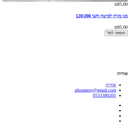
₪85.00
מגן מזרון למיטה וחצי 120/200
₪85.00
הוספה לסל
00
זו
00
אודות
אודות
alissianov@gmail.com
0533380201