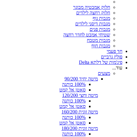
חלוק אמבטיה מבוגר
חלוק רחצה לילדים
מגבות גוף
מגבות דיסני לילדים
מגבות פנים
שטיחי אמבט לחדר רחצה
מגבות מטבח
מגבות חוף
חד פעמי
פוליז גרביים
פיג'מות של דלתא Delta
עוד...
מצעים
מיטה יחיד 90/200
100% כותנה
סאטן אל קמט
מיטה וחצי 120/200
100% כותנה
סאטן אל קמט
מיטה זוגית 160/200
100% כותנה
סאטן אל קמט
מיטה זוגית 180/200
100% כותנה