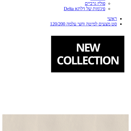
פוליז גרביים
פיג'מות של דלתא Delta
ראשי
סט מצעים למיטה וחצי עלמה 120/200