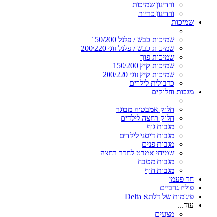
ורדינון שמיכות
ורדינון כריות
שמיכות
שמיכות כבש / פלנל 150/200
שמיכות כבש / פלנל זוגי 200/220
שמיכות פוך
שמיכות קיץ 150/200
שמיכות קיץ זוגי 200/220
כרבולית לילדים
מגבות וחלוקים
חלוק אמבטיה מבוגר
חלוק רחצה לילדים
מגבות גוף
מגבות דיסני לילדים
מגבות פנים
שטיחי אמבט לחדר רחצה
מגבות מטבח
מגבות חוף
חד פעמי
פוליז גרביים
פיג'מות של דלתא Delta
עוד...
מצעים