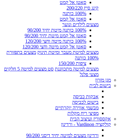
סאטן אל קמט
קינג סייז 200/220
100% כותנה
סאטן אל קמט
מצעים לילדים ונוער
100% כותנה מיטת יחיד 90/200
סאטן אל קמט מיטת יחיד 90/200
100% כותנה מיטה וחצי 120/200
סאטן אל קמט מיטה וחצי 120/200
מצעים למיטת מעבר ומיטת תינוק
מצעים בתפזורת
100% כותנה
ציפות 150/200
מצעים למיטה מתכווננת
סט מצעים למיטה 5 חלקים
מצעי פלנל
מגן מזרון
בישום לבית
אבקות כביסה
בישום לכביסה
מבשמי אווירה יוקרתיים
מפיצי ריח מקלות
אקססוריז ועיצוב הבית
קולקציה Vardinon - ורדינון
ורדינון מצעים למיטה יחיד דיסני 90/200