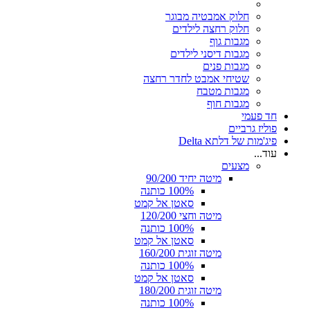
חלוק אמבטיה מבוגר
חלוק רחצה לילדים
מגבות גוף
מגבות דיסני לילדים
מגבות פנים
שטיחי אמבט לחדר רחצה
מגבות מטבח
מגבות חוף
חד פעמי
פוליז גרביים
פיג'מות של דלתא Delta
עוד...
מצעים
מיטה יחיד 90/200
100% כותנה
סאטן אל קמט
מיטה וחצי 120/200
100% כותנה
סאטן אל קמט
מיטה זוגית 160/200
100% כותנה
סאטן אל קמט
מיטה זוגית 180/200
100% כותנה