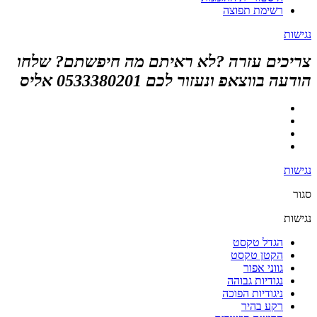
רשימת תפוצה
נגישות
צריכים עזרה ?לא ראיתם מה חיפשתם? שלחו
הודעה בווצאפ ונעזור לכם 0533380201 אליס
נגישות
סגור
נגישות
הגדל טקסט
הקטן טקסט
גווני אפור
נגודיות גבוהה
ניגודיות הפוכה
רקע בהיר