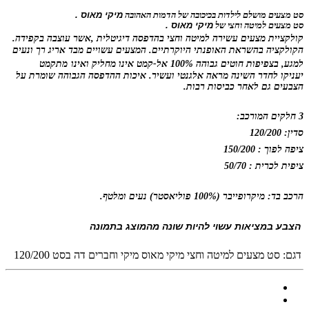
סט מצעים מושלם לילדות בכיכובה של הדמות האהובה
מיקי מאוס .
סט מצעים למיטה וחצי של
מיקי מאוס .
קולקציית מצעים עשירה למיטה וחצי בהדפסה
דיגיטלית
,
אשר
עוצבה בקפידה.
הקולקציה בהשראת האופנתי היוקרתיים. המצעים ע
שויים מבד אריג רך ונעים
למגע, בצפיפות חוטים גבוהה 100% אל-קמט אינו
מחליק ואינו
מתקמט
יעניקו לחדר השינה מראה אלגנטי ועשיר. איכות ההדפסה הגבוהה שומרת על
הצבעים גם לאחר כביסות רבות.
3 חלקים המורכב:
סדין: 120/200
ציפה לפוך : 150/200
ציפית לכרית : 50/70
הרכב בד: מיקרופייבר (100% פוליאסטר) נעים ומלטף.
הצבע במציאות עשוי להיות שונה מהמוצג בתמונה
דגם:
סט מצעים למיטה וחצי מיקי מאוס מיקי וחברים דה בסט 120/200