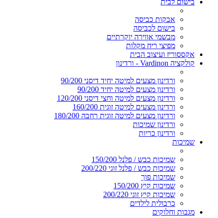
בישום לבית
אבקות כביסה
בישום לכביסה
מבשמי אווירה יוקרתיים
מפיצי ריח מקלות
אקססוריז ועיצוב הבית
קולקציה Vardinon - ורדינון
ורדינון מצעים למיטה יחיד דיסני 90/200
ורדינון מצעים למיטה יחיד 90/200
ורדינון מצעים למיטה וחצי דיסני 120/200
ורדינון מצעים למיטה זוגית 160/200
ורדינון מצעים למיטה זוגית רחבה 180/200
ורדינון שמיכות
ורדינון כריות
שמיכות
שמיכות כבש / פלנל 150/200
שמיכות כבש / פלנל זוגי 200/220
שמיכות פוך
שמיכות קיץ 150/200
שמיכות קיץ זוגי 200/220
כרבולית לילדים
מגבות וחלוקים