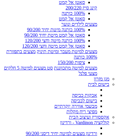
סאטן אל קמט
קינג סייז 200/220
100% כותנה
סאטן אל קמט
מצעים לילדים ונוער
100% כותנה מיטת יחיד 90/200
סאטן אל קמט מיטת יחיד 90/200
100% כותנה מיטה וחצי 120/200
סאטן אל קמט מיטה וחצי 120/200
מצעים למיטת מעבר ומיטת תינוק
מצעים בתפזורת
100% כותנה
ציפות 150/200
מצעים למיטה מתכווננת
סט מצעים למיטה 5 חלקים
מצעי פלנל
מגן מזרון
בישום לבית
אבקות כביסה
בישום לכביסה
מבשמי אווירה יוקרתיים
מפיצי ריח מקלות
אקססוריז ועיצוב הבית
קולקציה Vardinon - ורדינון
ורדינון מצעים למיטה יחיד דיסני 90/200