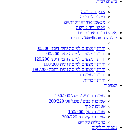
בישום לבית
אבקות כביסה
בישום לכביסה
מבשמי אווירה יוקרתיים
מפיצי ריח מקלות
אקססוריז ועיצוב הבית
קולקציה Vardinon - ורדינון
ורדינון מצעים למיטה יחיד דיסני 90/200
ורדינון מצעים למיטה יחיד 90/200
ורדינון מצעים למיטה וחצי דיסני 120/200
ורדינון מצעים למיטה זוגית 160/200
ורדינון מצעים למיטה זוגית רחבה 180/200
ורדינון שמיכות
ורדינון כריות
שמיכות
שמיכות כבש / פלנל 150/200
שמיכות כבש / פלנל זוגי 200/220
שמיכות פוך
שמיכות קיץ 150/200
שמיכות קיץ זוגי 200/220
כרבולית לילדים
מגבות וחלוקים