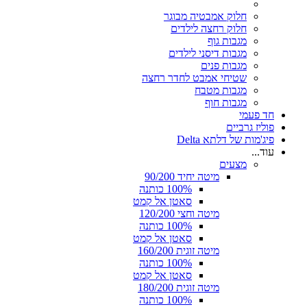
חלוק אמבטיה מבוגר
חלוק רחצה לילדים
מגבות גוף
מגבות דיסני לילדים
מגבות פנים
שטיחי אמבט לחדר רחצה
מגבות מטבח
מגבות חוף
חד פעמי
פוליז גרביים
פיג'מות של דלתא Delta
עוד...
מצעים
מיטה יחיד 90/200
100% כותנה
סאטן אל קמט
מיטה וחצי 120/200
100% כותנה
סאטן אל קמט
מיטה זוגית 160/200
100% כותנה
סאטן אל קמט
מיטה זוגית 180/200
100% כותנה