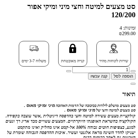
סט מצעים למיטה וחצי מיני ומיקי אפור
120/200
זמינות: 4
₪299.00
שירות לקוחות מהיר
קנייה מאובטחת
משלוח 3-7 ימים
הוספה לסל
קנה עכשיו
תיאור
סט מצעים מושלם לילדות בכיכובה של הדמות האהובה
מיני ומיקי מאוס .
סט מצעים למיטה וחצי של
מיני ומיקי מאוס .
קולקציית מצעים עשירה למיטה וחצי בהדפסה
דיגיטלית
,
אשר
עוצבה בקפידה.
הקולקציה בהשראת האופנתי היוקרתיים. המצעים ע
שויים מבד אריג רך ונעים
למגע, בצפיפות חוטים גבוהה 100% אל-קמט אינו
מחליק ואינו
מתקמט
יעניקו לחדר השינה מראה אלגנטי ועשיר. איכות ההדפסה הגבוהה שומרת על
הצבעים גם לאחר כביסות רבות.