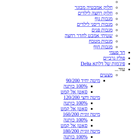
חלוק אמבטיה מבוגר
חלוק רחצה לילדים
מגבות גוף
מגבות דיסני לילדים
מגבות פנים
שטיחי אמבט לחדר רחצה
מגבות מטבח
מגבות חוף
חד פעמי
פוליז גרביים
פיג'מות של דלתא Delta
עוד...
מצעים
מיטה יחיד 90/200
100% כותנה
סאטן אל קמט
מיטה וחצי 120/200
100% כותנה
סאטן אל קמט
מיטה זוגית 160/200
100% כותנה
סאטן אל קמט
מיטה זוגית 180/200
100% כותנה