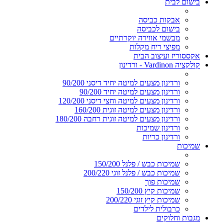
בישום לבית
אבקות כביסה
בישום לכביסה
מבשמי אווירה יוקרתיים
מפיצי ריח מקלות
אקססוריז ועיצוב הבית
קולקציה Vardinon - ורדינון
ורדינון מצעים למיטה יחיד דיסני 90/200
ורדינון מצעים למיטה יחיד 90/200
ורדינון מצעים למיטה וחצי דיסני 120/200
ורדינון מצעים למיטה זוגית 160/200
ורדינון מצעים למיטה זוגית רחבה 180/200
ורדינון שמיכות
ורדינון כריות
שמיכות
שמיכות כבש / פלנל 150/200
שמיכות כבש / פלנל זוגי 200/220
שמיכות פוך
שמיכות קיץ 150/200
שמיכות קיץ זוגי 200/220
כרבולית לילדים
מגבות וחלוקים