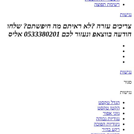
רשימת תפוצה
נגישות
צריכים עזרה ?לא ראיתם מה חיפשתם? שלחו
הודעה בווצאפ ונעזור לכם 0533380201 אליס
נגישות
סגור
נגישות
הגדל טקסט
הקטן טקסט
גווני אפור
נגודיות גבוהה
ניגודיות הפוכה
רקע בהיר