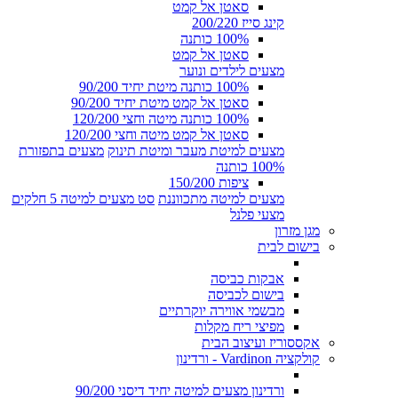
סאטן אל קמט
קינג סייז 200/220
100% כותנה
סאטן אל קמט
מצעים לילדים ונוער
100% כותנה מיטת יחיד 90/200
סאטן אל קמט מיטת יחיד 90/200
100% כותנה מיטה וחצי 120/200
סאטן אל קמט מיטה וחצי 120/200
מצעים למיטת מעבר ומיטת תינוק
מצעים בתפזורת
100% כותנה
ציפות 150/200
מצעים למיטה מתכווננת
סט מצעים למיטה 5 חלקים
מצעי פלנל
מגן מזרון
בישום לבית
אבקות כביסה
בישום לכביסה
מבשמי אווירה יוקרתיים
מפיצי ריח מקלות
אקססוריז ועיצוב הבית
קולקציה Vardinon - ורדינון
ורדינון מצעים למיטה יחיד דיסני 90/200