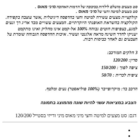
סט מצעים מושלם לילדות בכיכובה של הדמות האהובה
מיני מאוס .
סט מצעים למיטה וחצי של
מיני מאוס .
קולקציית מצעים עשירה למיטה וחצי בהדפסה
דיגיטלית
,
אשר
עוצבה בקפידה.
הקולקציה בהשראת האופנתי היוקרתיים. המצעים ע
שויים מבד אריג רך ונעים
למגע, בצפיפות חוטים גבוהה 100% אל-קמט אינו
מחליק ואינו
מתקמט
יעניקו לחדר השינה מראה אלגנטי ועשיר. איכות ההדפסה הגבוהה שומרת על
הצבעים גם לאחר כביסות רבות.
3 חלקים המורכב:
סדין: 120/200
ציפה לפוך : 150/200
ציפית לכרית : 50/70
הרכב בד: מיקרופייבר (100% פוליאסטר) נעים ומלטף.
הצבע במציאות עשוי להיות שונה מהמוצג בתמונה
דגם:
סט מצעים למיטה וחצי מיני מאוס מיני ודייזי בסטייל 120/200