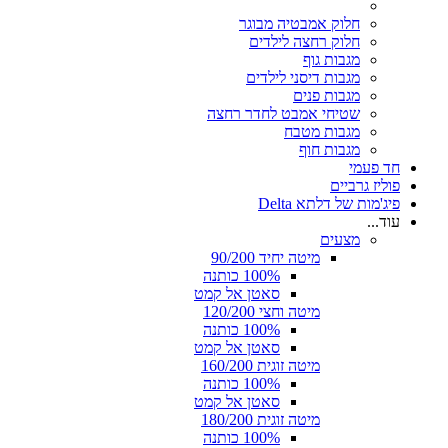
חלוק אמבטיה מבוגר
חלוק רחצה לילדים
מגבות גוף
מגבות דיסני לילדים
מגבות פנים
שטיחי אמבט לחדר רחצה
מגבות מטבח
מגבות חוף
חד פעמי
פוליז גרביים
פיג'מות של דלתא Delta
עוד...
מצעים
מיטה יחיד 90/200
100% כותנה
סאטן אל קמט
מיטה וחצי 120/200
100% כותנה
סאטן אל קמט
מיטה זוגית 160/200
100% כותנה
סאטן אל קמט
מיטה זוגית 180/200
100% כותנה