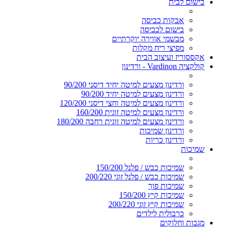
בישום לבית
אבקות כביסה
בישום לכביסה
מבשמי אווירה יוקרתיים
מפיצי ריח מקלות
אקססוריז ועיצוב הבית
קולקציה Vardinon - ורדינון
ורדינון מצעים למיטה יחיד דיסני 90/200
ורדינון מצעים למיטה יחיד 90/200
ורדינון מצעים למיטה וחצי דיסני 120/200
ורדינון מצעים למיטה זוגית 160/200
ורדינון מצעים למיטה זוגית רחבה 180/200
ורדינון שמיכות
ורדינון כריות
שמיכות
שמיכות כבש / פלנל 150/200
שמיכות כבש / פלנל זוגי 200/220
שמיכות פוך
שמיכות קיץ 150/200
שמיכות קיץ זוגי 200/220
כרבולית לילדים
מגבות וחלוקים