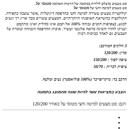
סט מצעים מושלם לילדות בכיכובה של הדמות האהובה
מטוסי על
.
סט מצעים למיטה וחצי של
מטוסי על
קולקציית מצעים עשירה למיטה וחצי בהדפסה
דיגיטלית
,
אשר
עוצבה בקפידה.
הקולקציה בהשראת האופנתי היוקרתיים. המצעים ע
שויים מבד אריג רך ונעים
למגע, בצפיפות חוטים גבוהה 100% אל-קמט אינו
מחליק ואינו
מתקמט
יעניקו לחדר השינה מראה אלגנטי ועשיר. איכות ההדפסה הגבוהה שומרת על
הצבעים גם לאחר כביסות רבות
3 חלקים המורכב:
סדין: 120/200
ציפה לפוך : 150/200
ציפית לכרית : 50/70
הרכב בד: מיקרופייבר (100% פוליאסטר) נעים ומלטף.
הצבע במציאות עשוי להיות שונה מהמוצג בתמונה
דגם:
סט מצעים למיטה וחצי מטוסי על באוויר 120/200