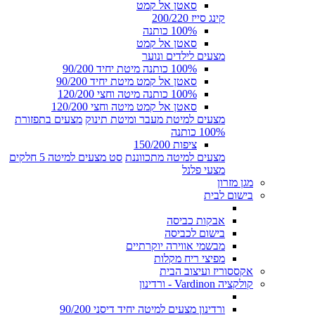
סאטן אל קמט
קינג סייז 200/220
100% כותנה
סאטן אל קמט
מצעים לילדים ונוער
100% כותנה מיטת יחיד 90/200
סאטן אל קמט מיטת יחיד 90/200
100% כותנה מיטה וחצי 120/200
סאטן אל קמט מיטה וחצי 120/200
מצעים למיטת מעבר ומיטת תינוק
מצעים בתפזורת
100% כותנה
ציפות 150/200
מצעים למיטה מתכווננת
סט מצעים למיטה 5 חלקים
מצעי פלנל
מגן מזרון
בישום לבית
אבקות כביסה
בישום לכביסה
מבשמי אווירה יוקרתיים
מפיצי ריח מקלות
אקססוריז ועיצוב הבית
קולקציה Vardinon - ורדינון
ורדינון מצעים למיטה יחיד דיסני 90/200