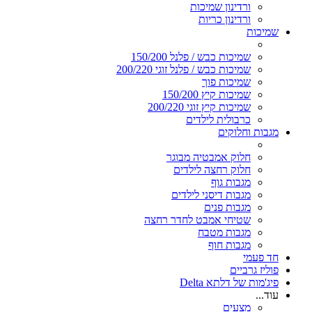
ורדינון שמיכות
ורדינון כריות
שמיכות
שמיכות כבש / פלנל 150/200
שמיכות כבש / פלנל זוגי 200/220
שמיכות פוך
שמיכות קיץ 150/200
שמיכות קיץ זוגי 200/220
כרבולית לילדים
מגבות וחלוקים
חלוק אמבטיה מבוגר
חלוק רחצה לילדים
מגבות גוף
מגבות דיסני לילדים
מגבות פנים
שטיחי אמבט לחדר רחצה
מגבות מטבח
מגבות חוף
חד פעמי
פוליז גרביים
פיג'מות של דלתא Delta
עוד...
מצעים