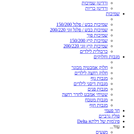
ורדינון שמיכות
ורדינון כריות
שמיכות
שמיכות כבש / פלנל 150/200
שמיכות כבש / פלנל זוגי 200/220
שמיכות פוך
שמיכות קיץ 150/200
שמיכות קיץ זוגי 200/220
כרבולית לילדים
מגבות וחלוקים
חלוק אמבטיה מבוגר
חלוק רחצה לילדים
מגבות גוף
מגבות דיסני לילדים
מגבות פנים
שטיחי אמבט לחדר רחצה
מגבות מטבח
מגבות חוף
חד פעמי
פוליז גרביים
פיג'מות של דלתא Delta
עוד...
מצעים