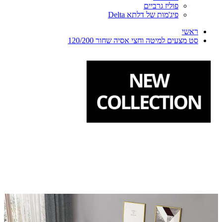
פוליז גרביים
פיג'מות של דלתא Delta
ראשי
סט מצעים למיטה וחצי אסיה שחור 120/200