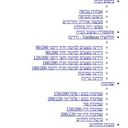
בישום לבית
אבקות כביסה
בישום לכביסה
מבשמי אווירה יוקרתיים
מפיצי ריח מקלות
אקססוריז ועיצוב הבית
קולקציה Vardinon - ורדינון
ורדינון מצעים למיטה יחיד דיסני 90/200
ורדינון מצעים למיטה יחיד 90/200
ורדינון מצעים למיטה וחצי דיסני 120/200
ורדינון מצעים למיטה זוגית 160/200
ורדינון מצעים למיטה זוגית רחבה 180/200
ורדינון שמיכות
ורדינון כריות
שמיכות
שמיכות כבש / פלנל 150/200
שמיכות כבש / פלנל זוגי 200/220
שמיכות פוך
שמיכות קיץ 150/200
שמיכות קיץ זוגי 200/220
כרבולית לילדים
מגבות וחלוקים