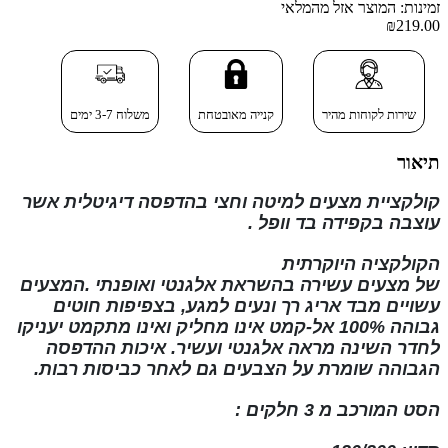
זמינות: המוצר אזל מהמלאי
₪219.00
שירות לקוחות מהיר
קנייה מאובטחת
משלוח 3-7 ימים
תיאור
קולקציית מצעים למיטה וחצי בהדפסה דיגיטלית
אשר
עוצבה בקפידה בד וופל
.
הקולקציה
היוקרתית
של
מצעים
עשירה
בהשראת
אלגנטי ואופנתי
.המצעים
עשויים מבד אריג רך ונעים למגע, בצפיפות חוטים
גבוהה
100% אל-קמט
אינו מחליק ואינו
מתקמט
יעניקו
לחדר השינה מראה אלגנטי ועשיר. איכות ההדפסה
הגבוהה שומרת על הצבעים גם לאחר כביסות רבות
.
הסט המורכב מ
3 חלקים
: