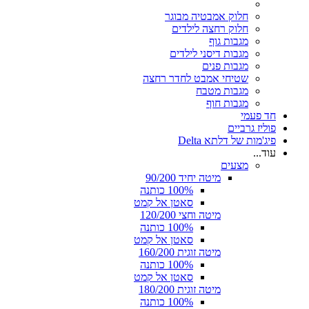
חלוק אמבטיה מבוגר
חלוק רחצה לילדים
מגבות גוף
מגבות דיסני לילדים
מגבות פנים
שטיחי אמבט לחדר רחצה
מגבות מטבח
מגבות חוף
חד פעמי
פוליז גרביים
פיג'מות של דלתא Delta
עוד...
מצעים
מיטה יחיד 90/200
100% כותנה
סאטן אל קמט
מיטה וחצי 120/200
100% כותנה
סאטן אל קמט
מיטה זוגית 160/200
100% כותנה
סאטן אל קמט
מיטה זוגית 180/200
100% כותנה