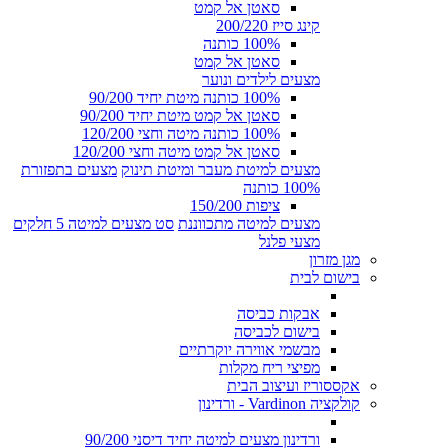
סאטן אל קמט
קינג סייז 200/220
100% כותנה
סאטן אל קמט
מצעים לילדים ונוער
100% כותנה מיטת יחיד 90/200
סאטן אל קמט מיטת יחיד 90/200
100% כותנה מיטה וחצי 120/200
סאטן אל קמט מיטה וחצי 120/200
מצעים למיטת מעבר ומיטת תינוק
מצעים בתפזורת
100% כותנה
ציפות 150/200
מצעים למיטה מתכווננת
סט מצעים למיטה 5 חלקים
מצעי פלנל
מגן מזרון
בישום לבית
אבקות כביסה
בישום לכביסה
מבשמי אווירה יוקרתיים
מפיצי ריח מקלות
אקססוריז ועיצוב הבית
קולקציה Vardinon - ורדינון
ורדינון מצעים למיטה יחיד דיסני 90/200