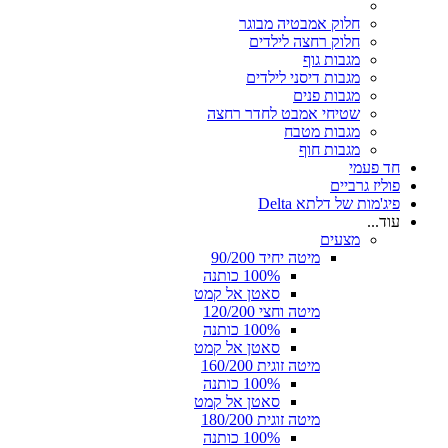
חלוק אמבטיה מבוגר
חלוק רחצה לילדים
מגבות גוף
מגבות דיסני לילדים
מגבות פנים
שטיחי אמבט לחדר רחצה
מגבות מטבח
מגבות חוף
חד פעמי
פוליז גרביים
פיג'מות של דלתא Delta
עוד...
מצעים
מיטה יחיד 90/200
100% כותנה
סאטן אל קמט
מיטה וחצי 120/200
100% כותנה
סאטן אל קמט
מיטה זוגית 160/200
100% כותנה
סאטן אל קמט
מיטה זוגית 180/200
100% כותנה