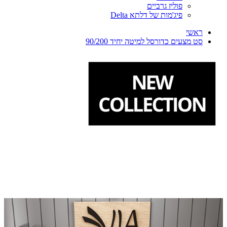
פוליז גרביים
פיג'מות של דלתא Delta
ראשי
סט מצעים כדורסל למיטה יחיד 90/200