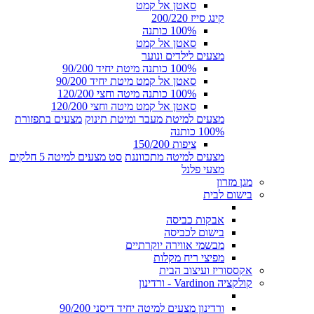
סאטן אל קמט
קינג סייז 200/220
100% כותנה
סאטן אל קמט
מצעים לילדים ונוער
100% כותנה מיטת יחיד 90/200
סאטן אל קמט מיטת יחיד 90/200
100% כותנה מיטה וחצי 120/200
סאטן אל קמט מיטה וחצי 120/200
מצעים למיטת מעבר ומיטת תינוק
מצעים בתפזורת
100% כותנה
ציפות 150/200
מצעים למיטה מתכווננת
סט מצעים למיטה 5 חלקים
מצעי פלנל
מגן מזרון
בישום לבית
אבקות כביסה
בישום לכביסה
מבשמי אווירה יוקרתיים
מפיצי ריח מקלות
אקססוריז ועיצוב הבית
קולקציה Vardinon - ורדינון
ורדינון מצעים למיטה יחיד דיסני 90/200