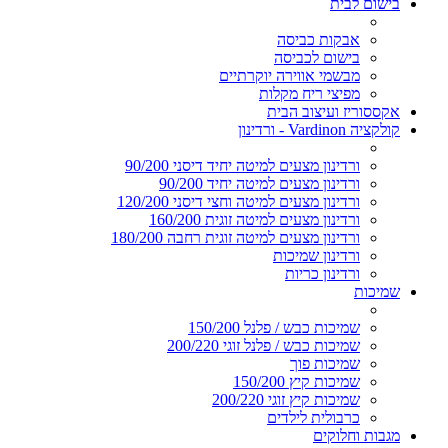
בישום לבית
אבקות כביסה
בישום לכביסה
מבשמי אווירה יוקרתיים
מפיצי ריח מקלות
אקססוריז ועיצוב הבית
קולקציה Vardinon - ורדינון
ורדינון מצעים למיטה יחיד דיסני 90/200
ורדינון מצעים למיטה יחיד 90/200
ורדינון מצעים למיטה וחצי דיסני 120/200
ורדינון מצעים למיטה זוגית 160/200
ורדינון מצעים למיטה זוגית רחבה 180/200
ורדינון שמיכות
ורדינון כריות
שמיכות
שמיכות כבש / פלנל 150/200
שמיכות כבש / פלנל זוגי 200/220
שמיכות פוך
שמיכות קיץ 150/200
שמיכות קיץ זוגי 200/220
כרבולית לילדים
מגבות וחלוקים